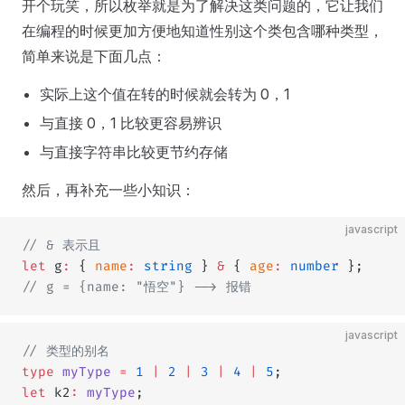
开个玩笑，所以枚举就是为了解决这类问题的，它让我们
在编程的时候更加方便地知道性别这个类包含哪种类型，
简单来说是下面几点：
实际上这个值在转的时候就会转为 0，1
与直接 0，1 比较更容易辨识
与直接字符串比较更节约存储
然后，再补充一些小知识：
javascript
// & 表示且
let
 g
:
 { 
name
:
 string
 } 
&
 { 
age
:
 number
 };
// g = {name: "悟空"} --> 报错
javascript
// 类型的别名
type
 myType
 =
 1
 |
 2
 |
 3
 |
 4
 |
 5
;
let
 k2
:
 myType
;