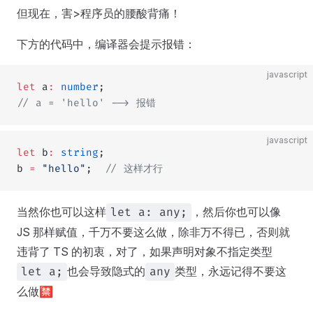
但现在，害>程序员的腰酸背痛！
下方的代码中，编译器会提示报错：
javascript
let
 a
:
 number
;
// a = 'hello' --> 报错
javascript
let
 b
:
 string
;
b 
=
 "hello"
;  
// 这样才行
当然你也可以这样
，然后你也可以像
let a: any;
JS 那样赋值，千万不要这么做，除非万不得已，否则就
违背了 TS 的初衷，对了，如果声明对象不指定类型
也会导致隐式的
类型，永远记得不要这
let a;
any
么做🈲