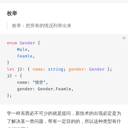
枚举
枚举：把所有的情况列举出来
ts
enum
 Gender
 {
	Male
,
	Feamle
,
}
let
 j2
:
 { 
name
:
 string
; 
gender
:
 Gender
 };
j2 
=
 {
	name: 
"悟空"
,
	gender: Gender.Feamle,
};
学一样东西必不可少的就是提问，新技术的出现必定是为
了解决某一类问题，带有一定目的的，所以这种类型有什