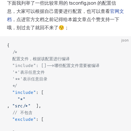
下面我列举了一些比较常用的 tsconfig.json 的配置信
息，大家可以根据自己需要进行配置，也可以查看
官网文
档
，点进官方文档之前记得给本篇文章点个赞支持一下
哦，别过去了就回不来了😚；
json
{
  /*
  配置文件，根据该配置进行编译
  "include": []-->哪些配置文件需要被编译
  '*'表示任意文件
  '**'表示任意目录
  */
  "include"
: [
    "*"
, 
"src/*"
  ],
  // 不包含
  "exclude"
: [