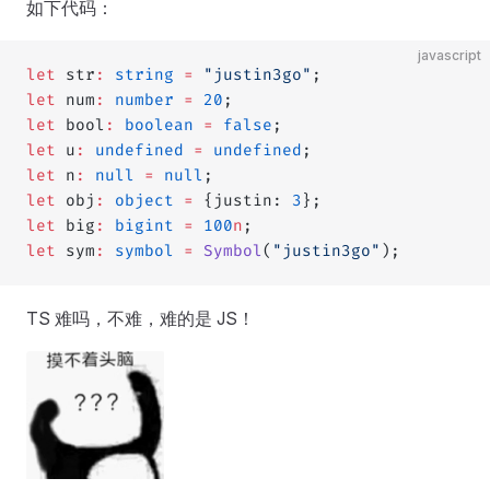
如下代码：
javascript
let
 str
:
 string
 =
 "justin3go"
;
let
 num
:
 number
 =
 20
;
let
 bool
:
 boolean
 =
 false
;
let
 u
:
 undefined
 =
 undefined
;
let
 n
:
 null
 =
 null
;
let
 obj
:
 object
 =
 {justin: 
3
};
let
 big
:
 bigint
 =
 100
n
;
let
 sym
:
 symbol
 =
 Symbol
(
"justin3go"
);
TS 难吗，不难，难的是 JS！