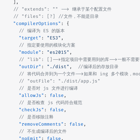
  ],
  // "extends": "" --> 继承于某个配置文件
  // "files": [?]
 //文件，不能是目录
  "compilerOptions"
: {
    // 编译为 ES 的版本
    "target"
: 
"ES3"
,
    // 指定要使用的模块化方案
    "module"
: 
"es2015"
,
    // "lib": []-->指定项目中需要用到的库-->一般不需
    "outDir"
: 
"./dist"
,  
//编译后的存放目录
    // 将代码合并到为一个文件-->如果和 ing 多个模块，modul
    // "outFile": "./dist/app.js"
    // 是否对 js 文件进行编译
    "allowJs"
: 
false
,
    // 是否检查 js 代码符合规范
    "checkJs"
: 
false
,
    // 是否移除注释
    "removeComments"
: 
false
,
    // 不生成编译后的文件
    "noEmit"
: 
false
,