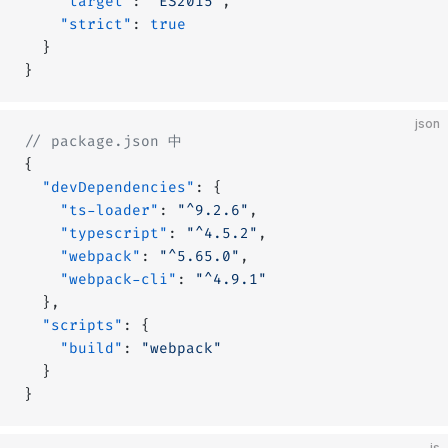
    "target"
: 
"ES2015"
,
    "strict"
: 
true
  }
}
json
// package.json 中
{
  "devDependencies"
: {
    "ts-loader"
: 
"^9.2.6"
,
    "typescript"
: 
"^4.5.2"
,
    "webpack"
: 
"^5.65.0"
,
    "webpack-cli"
: 
"^4.9.1"
  },
  "scripts"
: {
    "build"
: 
"webpack"
  }
}
js