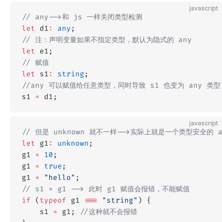
javascript
// any-->和 js 一样关闭类型检测
let
 d1
:
 any
;
// 注：声明变量如果不指定类型，默认为隐式的 any
let
 e1;
// 赋值
let
 s1
:
 string
;
//any 可以赋值给任意类型，同时导致 s1 也变为 any 类型
s1 
=
 d1;
javascript
// 但是 unknown 就不一样-->实际上就是一个类型安全的
let
 g1
:
 unknown
;
g1 
=
 10
;
g1 
=
 true
;
g1 
=
 "hello"
;
// s1 = g1 --> 此时 g1 赋值会报错，不能赋值
if
 (
typeof
 g1 
===
 "string"
) {
	s1 
=
 g1; 
//这种就不会报错