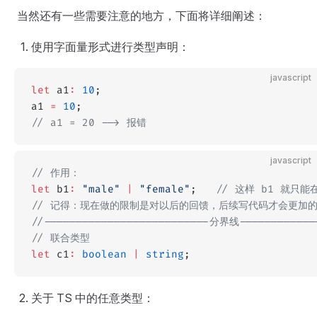
当然还有一些需要注意的地方，下面将详细阐述：
使用字面量形式进行类型声明：
javascript
let
 a1
:
 10
;
a1 
=
 10
;
// a1 = 20 --> 报错
javascript
// 作用：
let
 b1
:
 "male"
 |
 "female"
;   
// 这样 b1 就只
// 记得：现在做的限制是对以后的回馈，后续写代码才会更加
//--------------------------分界线------------
// 联合类型
let
 c1
:
 boolean
 |
 string
;
关于 TS 中的任意类型：