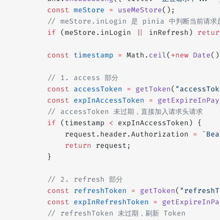
		const
 meStore
 =
 useMeStore
();
		// meStore.inLogin 是 pinia 中判断当前
		if
 (meStore.inLogin 
||
 inRefresh) 
retur
		const
 timestamp
 =
 Math.
ceil
(
+new
 Date
()
		// 1. access 部分
		const
 accessToken
 =
 getToken
(
"accessTok
		const
 expInAccessToken
 =
 getExpireInPay
		// accessToken 未过期，直接加入请求头请求
		if
 (timestamp 
<
 expInAccessToken) {
			request.header.Authorization 
=
 `Bea
			return
 request;
		}
		// 2. refresh 部分
		const
 refreshToken
 =
 getToken
(
"refreshT
		const
 expInRefreshToken
 =
 getExpireInPa
		// refreshToken 未过期，刷新 Token