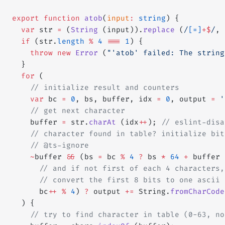
export
 function
 atob
(
input
:
 string
) {
  var
 str 
=
 (
String
 (input)).
replace
 (
/
[=]
+$
/
, 
  if
 (str.
length
 %
 4
 ===
 1
) {
    throw
 new
 Error
 (
"'atob' failed: The string
  }
  for
 (
    // initialize result and counters
    var
 bc 
=
 0
, bs, buffer, idx 
=
 0
, output 
=
 '
    // get next character
    buffer 
=
 str.
charAt
 (idx
++
); 
// eslint-disa
    // character found in table? initialize bit
    // @ts-ignore
    ~
buffer 
&&
 (bs 
=
 bc 
%
 4
 ?
 bs 
*
 64
 +
 buffer 
      // and if not first of each 4 characters,
      // convert the first 8 bits to one ascii 
      bc
++
 %
 4
) 
?
 output 
+=
 String.
fromCharCode
  ) {
    // try to find character in table (0-63, no