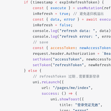
		if
 (timestamp 
<
 expInRefreshToken) {
			const
 { 
execute
 } 
=
 useMutation
(ref
			inRefresh 
=
 true
; 
// 避免递归栈溢出
			const
 { 
data
, 
error
 } 
=
 await
 execu
			inRefresh 
=
 false
;
			console.
log
(
"refresh data: "
, data)
			console.
log
(
"refresh error: "
, erro
			// save
			const
 { 
accessToken
: 
newAccessToken
			request.header.Authorization 
=
 `Bea
			setToken
(
"accessToken"
, newAccessTo
			setToken
(
"refreshToken"
, newRefresh
		} 
else
 {
			// refreshToken 过期，需要重新登录
			uni.
reLaunch
({
				url: 
"/pages/me/index"
,
				success
: () 
=>
 {
					uni.
showToast
({
						title: 
"登录凭证无效"
,
						icon: 
"error"
,