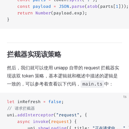
	const
 payload
 =
 JSON
.
parse
(
atob
(parts[
1
]));
	return
 Number
(payload.exp);
}
拦截器实现该策略
然后，我们就可以使用 uniapp 自带的 request 拦截器实
现该双 token 策略，基本逻辑就和概述中描述的逻辑是
一致的，可以参考着查看以下代码，
中：
main.ts
ts
let
 inRefresh 
=
 false
;
// 请求拦截器
uni.
addInterceptor
(
"request"
, {
	async
 invoke
(
request
) {
		uni.
showLoading
({ title: 
"正在请求中..."
 