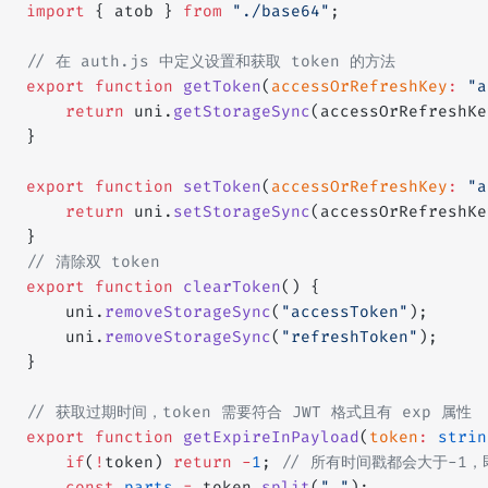
import
 { atob } 
from
 "./base64"
;
// 在 auth.js 中定义设置和获取 token 的方法
export
 function
 getToken
(
accessOrRefreshKey
:
 "a
	return
 uni.
getStorageSync
(accessOrRefreshKe
}
export
 function
 setToken
(
accessOrRefreshKey
:
 "a
	return
 uni.
setStorageSync
(accessOrRefreshKe
}
// 清除双 token
export
 function
 clearToken
() {
	uni.
removeStorageSync
(
"accessToken"
);
	uni.
removeStorageSync
(
"refreshToken"
);
}
// 获取过期时间，token 需要符合 JWT 格式且有 exp 属性
export
 function
 getExpireInPayload
(
token
:
 strin
	if
(
!
token) 
return
 -
1
; 
// 所有时间戳都会大于-1，
	const
 parts
 =
 token.
split
(
"."
);