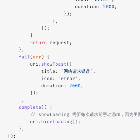
						duration: 
2000
,
					});
				},
			});
		}
		return
 request;
	},
	fail
(
err
) {
		uni.
showToast
({
			title: 
`网络请求错误`
,
			icon: 
"error"
,
			duration: 
2000
,
		});
	},
	complete
() {
		// showLoading 需要每次请求前手动添加，因为
		uni.
hideLoading
();
	},
});