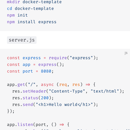
mkdir
 docker-template
cd
 docker-template
npm
 init
npm
 install
 express
server.js
js
const
 express
 =
 require
(
"express"
);
const
 app
 =
 express
();
const
 port
 =
 8080
;
app.
get
(
"/"
, 
async
 (
req
, 
res
) 
=>
 {
  res.
setHeader
(
"Content-Type"
, 
"text/html"
);
  res.
status
(
200
);
  res.
send
(
"<h1>Hello world</h1>"
);
});
app.
listen
(port, () 
=>
 {