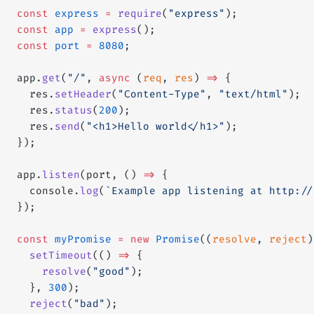
const
 express
 =
 require
(
"express"
);
const
 app
 =
 express
();
const
 port
 =
 8080
;
app.
get
(
"/"
, 
async
 (
req
, 
res
) 
=>
 {
  res.
setHeader
(
"Content-Type"
, 
"text/html"
);
  res.
status
(
200
);
  res.
send
(
"<h1>Hello world</h1>"
);
});
app.
listen
(port, () 
=>
 {
  console.
log
(
`Example app listening at http://
});
const
 myPromise
 =
 new
 Promise
((
resolve
, 
reject
)
  setTimeout
(() 
=>
 {
    resolve
(
"good"
);
  }, 
300
);
  reject
(
"bad"
);