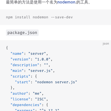
最简单的方法是使用一个名为
nodemon
.的工具。
npm install nodemon --save-dev
package.json
json
{
  "name"
: 
"server"
,
  "version"
: 
"1.0.0"
,
  "description"
: 
""
,
  "main"
: 
"server.js"
,
  "scripts"
: {
    "start"
: 
"nodemon server.js"
  },
  "author"
: 
"me"
,
  "license"
: 
"ISC"
,
  "dependencies"
: {
    "express"
: 
"^4.17.2"
,