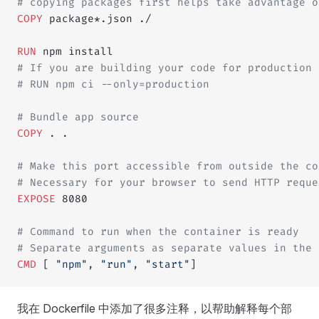
# copying packages first helps take advantage o
COPY
 package*.json ./
RUN
 npm install
# If you are building your code for production
# RUN npm ci --only=production
# Bundle app source
COPY
 . .
# Make this port accessible from outside the co
# Necessary for your browser to send HTTP reque
EXPOSE
 8080
# Command to run when the container is ready
# Separate arguments as separate values in the 
CMD
 [ 
"npm"
, 
"run"
, 
"start"
]
我在 Dockerfile 中添加了很多注释，以帮助解释每个部