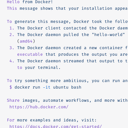
Hello
 from
 Docker!
This
 message
 shows
 that
 your
 installation
 appea
To
 generate
 this
 message,
 Docker
 took
 the
 follo
 1.
 The
 Docker
 client
 contacted
 the
 Docker
 daem
 2.
 The
 Docker
 daemon
 pulled
 the
 "hello-world"
 
    (
amd64
)
 3.
 The
 Docker
 daemon
 created
 a
 new
 container
 f
    executable
 that
 produces
 the
 output
 you
 are
 4.
 The
 Docker
 daemon
 streamed
 that
 output
 to
 t
    to
 your
 terminal.
To
 try
 something
 more
 ambitious,
 you
 can
 run
 an
 $
 docker
 run
 -it
 ubuntu
 bash
Share
 images,
 automate
 workflows,
 and
 more
 with
 https://hub.docker.com/
For
 more
 examples
 and
 ideas,
 visit:
 https://docs.docker.com/get-started/