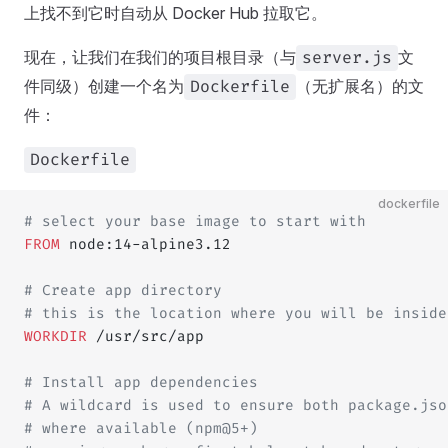
上找不到它时自动从 Docker Hub 拉取它。
现在，让我们在我们的项目根目录（与
文
server.js
件同级）创建一个名为
（无扩展名）的文
Dockerfile
件：
Dockerfile
dockerfile
# select your base image to start with
FROM
 node:14-alpine3.12
# Create app directory
# this is the location where you will be inside
WORKDIR
 /usr/src/app
# Install app dependencies
# A wildcard is used to ensure both package.jso
# where available (npm@5+)