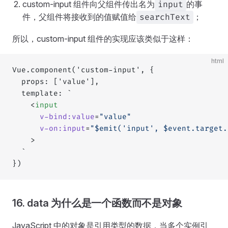
custom-input 组件向父组件传出名为
的事
input
件，父组件将接收到的值赋值给
；
searchText
所以，custom-input 组件的实现应该类似于这样：
html
Vue.component('custom-input', {
  props: ['value'],
  template: `
    <
input
      v-bind:value
=
"value"
      v-on:input
=
"$emit('input', $event.target.
    >
  `
})
16. data 为什么是一个函数而不是对象
JavaScript 中的对象是引用类型的数据，当多个实例引