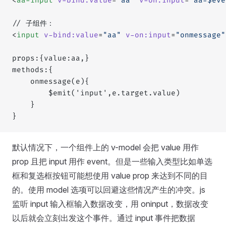
<
aa-input
 v-bind:value
=
"aa"
 v-on:input
=
"aa=$eve
// 子组件：
<
input
 v-bind:value
=
"aa"
 v-on:input
=
"onmessage"
props:{value:aa,}
methods:{
    onmessage(e){
        $emit('input',e.target.value)
    }
}
默认情况下，一个组件上的 v-model 会把 value 用作
prop 且把 input 用作 event。但是一些输入类型比如单选
框和复选框按钮可能想使用 value prop 来达到不同的目
的。使用 model 选项可以回避这些情况产生的冲突。js
监听 input 输入框输入数据改变，用 oninput，数据改变
以后就会立刻出发这个事件。通过 input 事件把数据