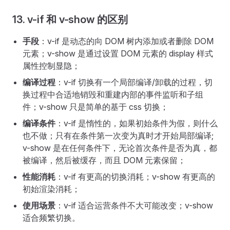
13. v-if 和 v-show 的区别
手段
：v-if 是动态的向 DOM 树内添加或者删除 DOM
元素；v-show 是通过设置 DOM 元素的 display 样式
属性控制显隐；
编译过程
：v-if 切换有一个局部编译/卸载的过程，切
换过程中合适地销毁和重建内部的事件监听和子组
件；v-show 只是简单的基于 css 切换；
编译条件
：v-if 是惰性的，如果初始条件为假，则什么
也不做；只有在条件第一次变为真时才开始局部编译;
v-show 是在任何条件下，无论首次条件是否为真，都
被编译，然后被缓存，而且 DOM 元素保留；
性能消耗
：v-if 有更高的切换消耗；v-show 有更高的
初始渲染消耗；
使用场景
：v-if 适合运营条件不大可能改变；v-show
适合频繁切换。