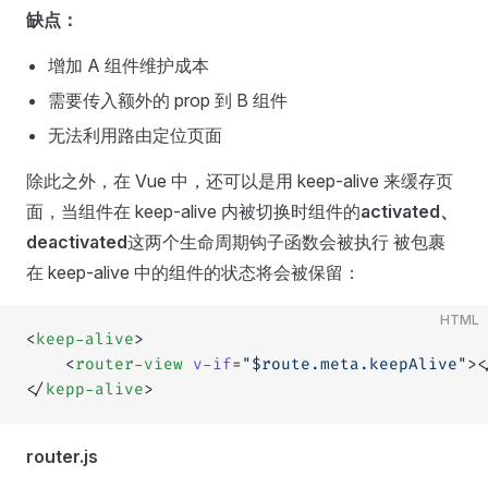
缺点：
增加 A 组件维护成本
需要传入额外的 prop 到 B 组件
无法利用路由定位页面
除此之外，在 Vue 中，还可以是用 keep-alive 来缓存页
面，当组件在 keep-alive 内被切换时组件的
activated、
deactivated
这两个生命周期钩子函数会被执行 被包裹
在 keep-alive 中的组件的状态将会被保留：
HTML
<
keep-alive
>
	<
router-view
 v-if
=
"$route.meta.keepAlive"
><
</
kepp-alive
>
router.js