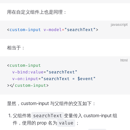
用在自定义组件上也是同理：
javascript
<
custom-input
 v-model
=
"searchText"
>
相当于：
html
<
custom-input
  v-bind:value
=
"searchText"
  v-on:input
=
"searchText = $event"
></
custom-input
>
显然，custom-input 与父组件的交互如下：
父组件将
变量传入 custom-input 组
searchText
件，使用的 prop 名为
；
value