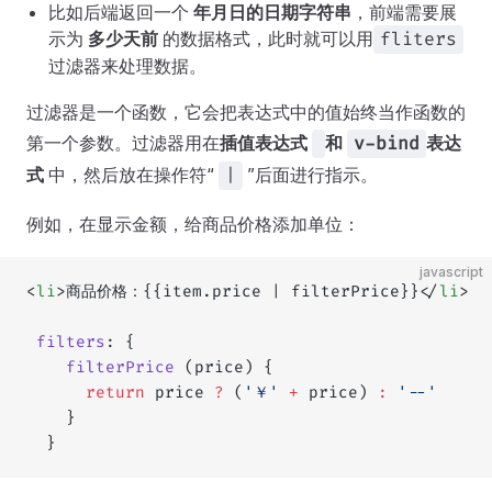
比如后端返回一个
年月日的日期字符串
，前端需要展
示为
多少天前
的数据格式，此时就可以用
fliters
过滤器来处理数据。
过滤器是一个函数，它会把表达式中的值始终当作函数的
第一个参数。过滤器用在
插值表达式
和
表达
v-bind
式
中，然后放在操作符“
”后面进行指示。
|
例如，在显示金额，给商品价格添加单位：
javascript
<
li
>商品价格：{{item.price | filterPrice}}</
li
>
 filters
: {
    filterPrice
 (price) {
      return
 price 
?
 (
'￥'
 +
 price) 
:
 '--'
    }
  }