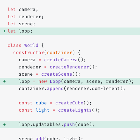
let
 camera;
let
 renderer;
let
 scene;
let
 loop; 
class
 World
 {
  constructor
(
container
) {
    camera 
=
 createCamera
();
    renderer 
=
 createRenderer
();
    scene 
=
 createScene
();
    loop 
=
 new
 Loop
(camera, scene, renderer); 
    container.
append
(renderer.domElement);
    const
 cube
 =
 createCube
();
    const
 light
 =
 createLights
();
    loop.updatables.
push
(cube); 
    scene.
add
(cube, light);