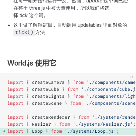
在每一帧开始时运行一次。然而，
update
这个词已经
在整个 three.js 中被大量使用，所以我们将选
择
tick
这个词。
这里做了解耦逻辑，自动调用 updatables 里面对象的
方法
tick()
World.js 使用它
js
import
 { createCamera } 
from
 './components/came
import
 { createCube } 
from
 './components/cube.j
import
 { createLights } 
from
 './components/ligh
import
 { createScene } 
from
 './components/scene
import
 { createRenderer } 
from
 './systems/rende
import
 { Resizer } 
from
 './systems/Resizer.js'
;
import
 { Loop } 
from
 './systems/Loop.js'
; 