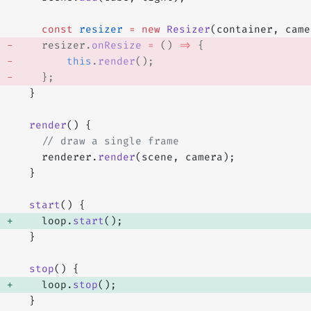
    const
 resizer
 =
 new
 Resizer
(container, came
	resizer.
onResize
 =
 () 
=>
 { 
		this
.
render
(); 
	}; 
  }
  render
() {
    // draw a single frame
    renderer.
render
(scene, camera);
  }
  start
() {
    loop.
start
(); 
  }
  stop
() {
    loop.
stop
(); 
  }