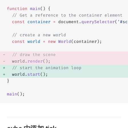
function
 main
() {
  // Get a reference to the container element
  const
 container
 =
 document.
querySelector
(
'#sc
  // create a new world
  const
 world
 =
 new
 World
(container);
  // draw the scene
  world.
render
(); 
  // start the animation loop
  world.
start
(); 
}
main
();