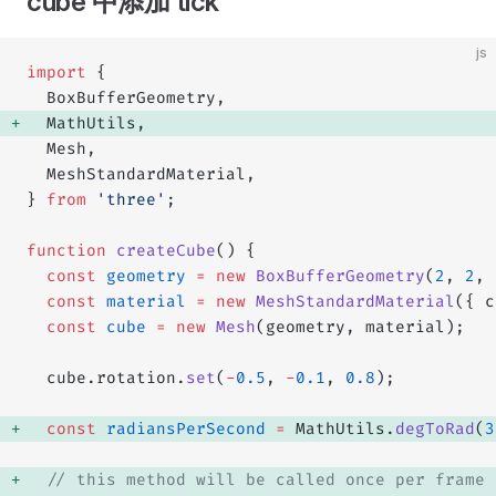
cube 中添加 tick
js
import
 {
  BoxBufferGeometry,
  MathUtils, 
  Mesh,
  MeshStandardMaterial,
} 
from
 'three'
;
function
 createCube
() {
  const
 geometry
 =
 new
 BoxBufferGeometry
(
2
, 
2
, 
  const
 material
 =
 new
 MeshStandardMaterial
({ c
  const
 cube
 =
 new
 Mesh
(geometry, material);
  cube.rotation.
set
(
-
0.5
, 
-
0.1
, 
0.8
);
  const
 radiansPerSecond
 =
 MathUtils.
degToRad
(
3
  // this method will be called once per frame