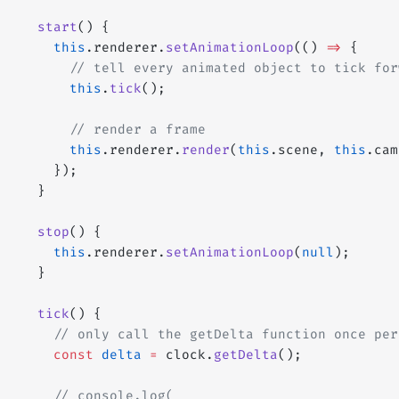
  start
() {
    this
.renderer.
setAnimationLoop
(() 
=>
 {
      // tell every animated object to tick for
      this
.
tick
();
      // render a frame
      this
.renderer.
render
(
this
.scene, 
this
.cam
    });
  }
  stop
() {
    this
.renderer.
setAnimationLoop
(
null
);
  }
  tick
() {
    // only call the getDelta function once per
    const
 delta
 =
 clock.
getDelta
();
    // console.log(