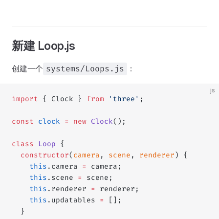
新建 Loop.js
创建一个
：
systems/Loops.js
js
import
 { Clock } 
from
 'three'
;
const
 clock
 =
 new
 Clock
();
class
 Loop
 {
  constructor
(
camera
, 
scene
, 
renderer
) {
    this
.camera 
=
 camera;
    this
.scene 
=
 scene;
    this
.renderer 
=
 renderer;
    this
.updatables 
=
 [];
  }