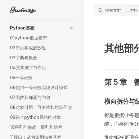
Justin3go
搜索文档
K
Skip to content
Sidebar Navigation
Python基础
01python数据模型
其他部
02序列构成的数组
03字典与集合
04文本与字节序列
05一等函数
第 5 章
06使用一等函数实现设计模式
07函数装饰器与闭包
横向拆分与
08对象引用、可变性和垃圾回收
都是根据业务领
09符合python风格的对象
端，而横向拆分
10序列的修改、散列和切片
11接口：从协议到抽象基类
纵向拆分更适合