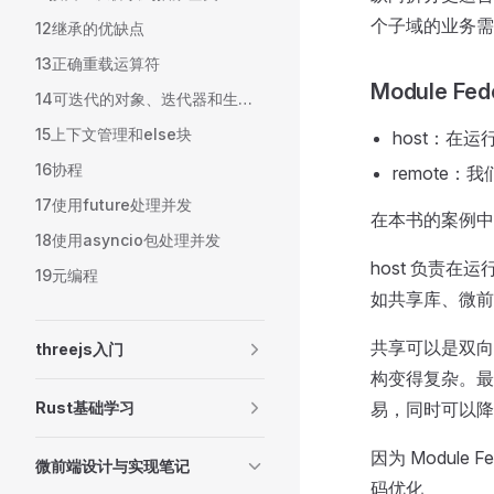
个子域的业务需
12继承的优缺点
13正确重载运算符
Module Fed
14可迭代的对象、迭代器和生成器
15上下文管理和else块
host：在
16协程
remote：我
17使用future处理并发
在本书的案例中，h
18使用asyncio包处理并发
host 负责在运行
19元编程
如共享库、微前
共享可以是双向的
threejs入门
构变得复杂。最好
Rust基础学习
易，同时可以降低子
因为 Module 
微前端设计与实现笔记
码优化