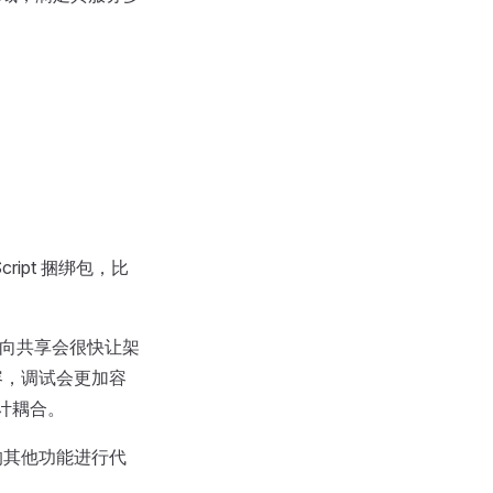
cript 捆绑包，比
用双向共享会很快让架
内容，调试会更加容
设计耦合。
ck 的其他功能进行代