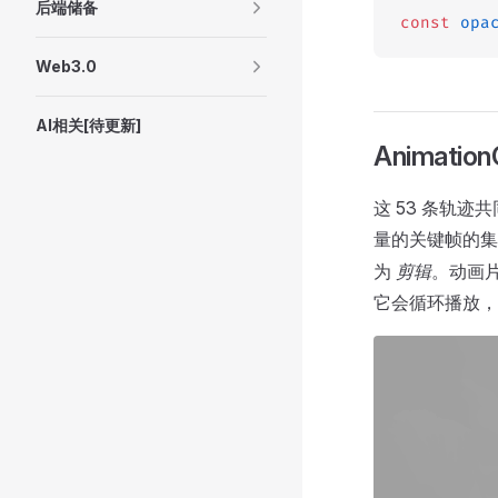
后端储备
const
 opa
Web3.0
AI相关[待更新]
AnimationC
这 53 条轨
量的关键帧的
为
剪辑
。动画
它会循环播放，