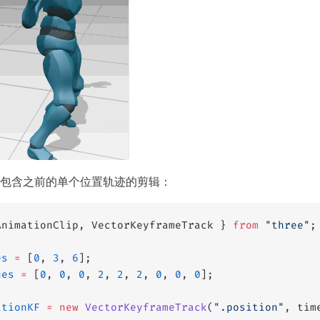
包含之前的单个位置轨迹的剪辑：
AnimationClip, VectorKeyframeTrack } 
from
 "three"
;
es
 =
 [
0
, 
3
, 
6
];
ues
 =
 [
0
, 
0
, 
0
, 
2
, 
2
, 
2
, 
0
, 
0
, 
0
];
itionKF
 =
 new
 VectorKeyframeTrack
(
".position"
, tim