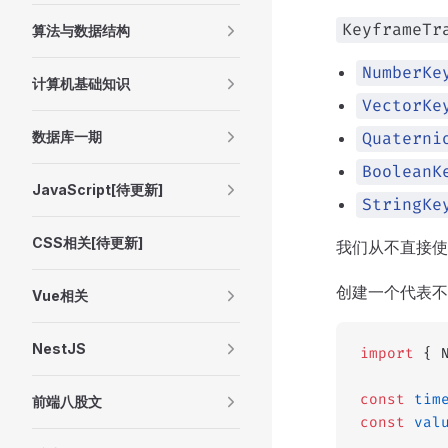
KeyframeTr
算法与数据结构
NumberKe
计算机基础知识
VectorKe
数据库一期
Quaterni
BooleanK
JavaScript[待更新]
StringKe
CSS相关[待更新]
我们从不直接使
创建一个代表不
Vue相关
NestJS
import
 { 
const
 tim
前端八股文
const
 val