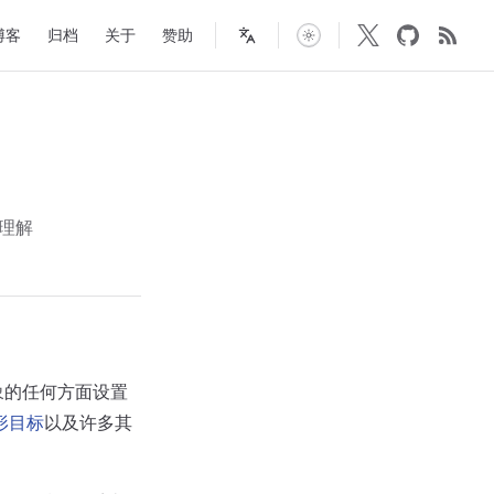
in Navigation
博客
归档
关于
赞助
理解
象的任何方面设置
形目标
以及许多其