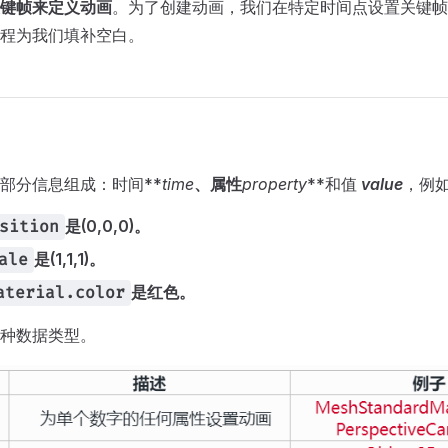
键帧来定义动画
。为了创建动画，我们在特定时间点设置关键帧
程为我们填补空白。
部分信息组成：时间**
time
、属性
property
**和值
value
，例
是(0,0,0)。
sition
是(1,1,1)。
ale
是红色。
aterial.color
种数据类型。