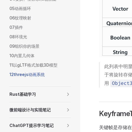
05动画循环
06纹理映射
07插件
08环境光
09组织你的场景
10内置几何体
11以gLTF格式加载3D模型
此列表中明
于将旋转存
12threejs动画系统
用
Object
Rust基础学习
微前端设计与实现笔记
Keyframe
ChatGPT提示学习笔记
关键帧是存储在