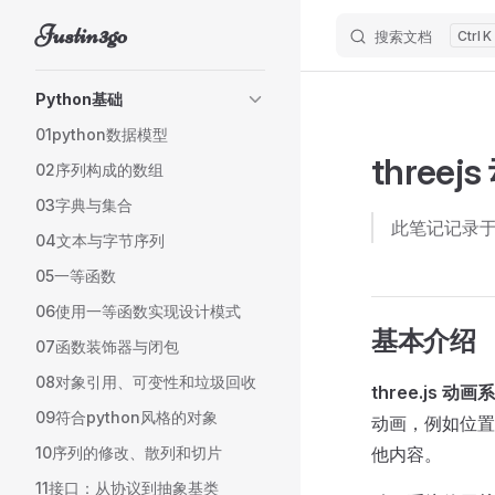
Justin3go
搜索文档
K
Skip to content
Sidebar Navigation
Python基础
01python数据模型
three
02序列构成的数组
03字典与集合
此笔记记录
04文本与字节序列
05一等函数
06使用一等函数实现设计模式
基本介绍
07函数装饰器与闭包
08对象引用、可变性和垃圾回收
three.js
09符合python风格的对象
动画，例如位
10序列的修改、散列和切片
他内容。
11接口：从协议到抽象基类