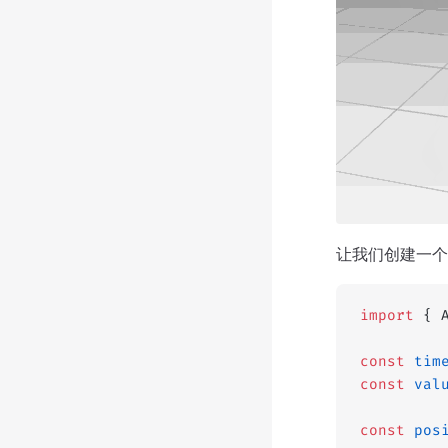
让我们创建一个
import
 { 
const
 tim
const
 val
const
 pos