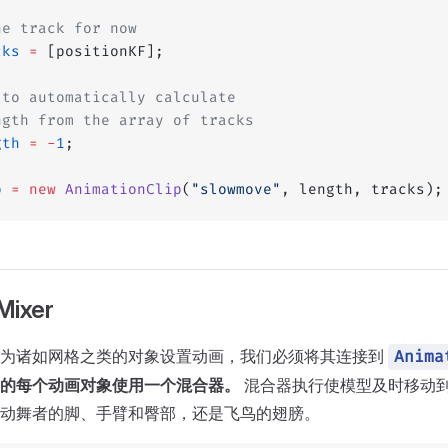
ne track for now
cks
 =
 [positionKF];
 to automatically calculate
ngth from the array of tracks
gth
 =
 -
1
;
p
 =
 new
 AnimationClip
(
"slowmove"
, length, tracks);
Mixer
统为诸如网格之类的对象设置动画，我们必须将其连接到
Anima
的每个动画对象使用一个混合器。
混合器执行使模型及时移动
动舞者的脚、手臂和臀部，还是飞鸟的翅膀。