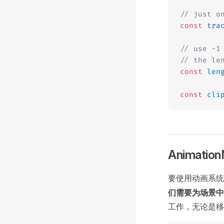
// just o
const
 tra
// use -1
// the le
const
 len
const
 cli
Animation
要使用动画系
们需要为场景中
工作，无论是移