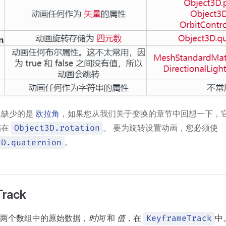
显缺少的是
欧拉角
，如果您从我们关于变换的章节中回想一下，
储在
。 要为旋转设置动画，您必须使
Object3D.rotation
。
3D.quaternion
Track
两个数组中的原始数据，
时间
和
值
，在
中
KeyframeTrack