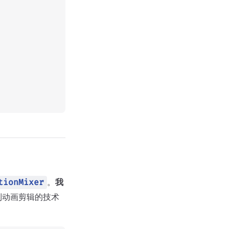
。
我
tionMixer
到动画剪辑的技术