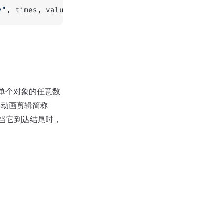
y"
, times, values);
单个对象的任意数
将动画剪辑简称
但当它到达结尾时，