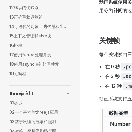
动画系统使用关
12继承的优缺点
用称为
补间
的过
13正确重载运算符
14可迭代的对象、迭代器和生成器
15上下文管理和else块
关键帧
16协程
每个关键帧由三
17使用future处理并发
18使用asyncio包处理并发
在 0 秒
.po
19元编程
在 3 秒
.sc
在 12 秒
.m
threejs入门
动画系统支持五
01起步
02一个基本的threejs应用
03基于物理的渲染和照明
04变换、坐标系和场景图