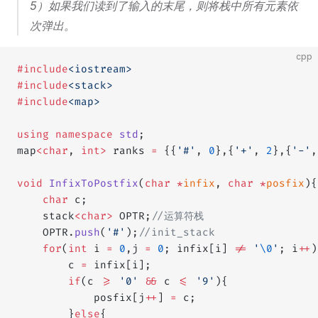
5）如果我们读到了输入的末尾，则将栈中所有元素依
次弹出。
cpp
#include
<iostream>
#include
<stack>
#include
<map>
using
 namespace
 std
;
map
<char
, 
int>
 ranks 
=
 {{
'#'
, 
0
},{
'+'
, 
2
},{
'-'
,
void
 InfixToPostfix
(
char
 *
infix
, 
char
 *
posfix
){
    char
 c;
    stack
<char>
 OPTR;
//运算符栈
    OPTR.
push
(
'#'
);
//init_stack
    for
(
int
 i 
=
 0
,j 
=
 0
; infix[i] 
!=
 '
\0
'
; i
++
)
        c 
=
 infix[i];
        if
(c 
>=
 '0'
 &&
 c 
<=
 '9'
){
            posfix[j
++
] 
=
 c;
        }
else
{