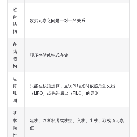
逻
辑
数据元素之间是一对一的关系
结
构
存
储
顺序存储或链式存储
结
构
运
算
只能在栈顶运算，且访问结点时依照后进先出
规
（LIFO）或先进后出（FILO）的原则
则
基
本
建栈、判断栈满或栈空、入栈、出栈、取栈顶元素
操
值
作