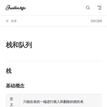
Justin3go
Skip to content
目录
回到顶部
图片无法显示
栈和队列
栈
基础概念
定
只能在表的一端进行插入和删除的线性表
义