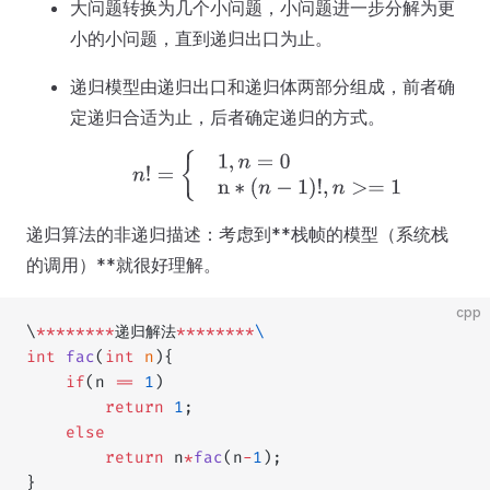
大问题转换为几个小问题，小问题进一步分解为更
小的小问题，直到递归出口为止。
递归模型由递归出口和递归体两部分组成，前者确
定递归合适为止，后者确定递归的方式。
n
!
=
{
1
,
n
=
0
n
∗
(
n
−
1
)
!
,
n
>=
1
递归算法的非递归描述：考虑到**栈帧的模型（系统栈
的调用）**就很好理解。
cpp
\
********
递归解法
********
\
int
 fac
(
int
 n
){
    if
(n 
==
 1
)
        return
 1
;
    else
        return
 n
*
fac
(n
-
1
);
}