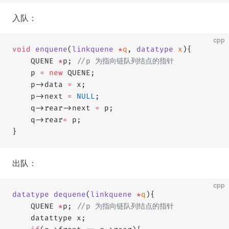
入队：
cpp
void
 enquene
(
linkquene
 *
q
, 
datatype
 x
){
    QUENE 
*
p;
 //p 为指向链队列结点的指针
    p 
=
 new
 QUENE;
    p->data 
=
 x;
    p->next 
=
 NULL
;
    q->rear->next 
=
 p;
    q->rear
=
 p;
}
出队：
cpp
datatype
 dequene
(
linkquene
 *
q
){
    QUENE 
*
p;
 //p 为指向链队列结点的指针
    datattype x;