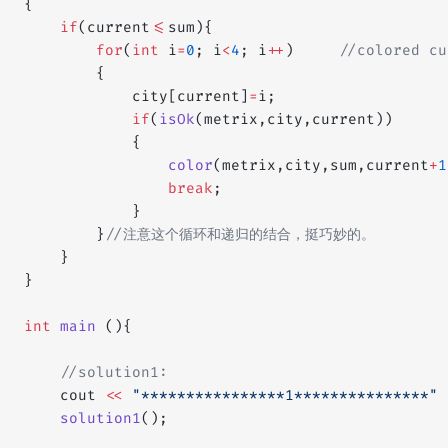
{
    if
(current
<=
sum){
        for
(
int
 i
=
0
; i
<
4
; i
++
)
     //colored cu
        {
            city[current]
=
i;
            if
(
isOk
(metrix,city,current))
            {
                color
(metrix,city,sum,current
+
1
                break
;
            }
        }
//注意这个循环和递归的结合，挺巧妙的。
    }
}
int
 main
 (){
    //solution1:
    cout 
<<
 "****************1***************"
 
    solution1
();