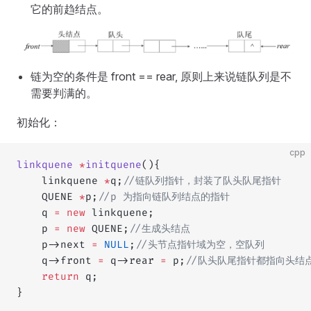
它的前趋结点。
链为空的条件是 front == rear, 原则上来说链队列是不
需要判满的。
初始化：
cpp
linkquene
 *
initquene
(){
    linkquene 
*
q;
//链队列指针，封装了队头队尾指针
    QUENE 
*
p;
//p 为指向链队列结点的指针
    q 
=
 new
 linkquene;
    p 
=
 new
 QUENE;
//生成头结点
    p->next 
=
 NULL
;
//头节点指针域为空，空队列
    q->front 
=
 q->rear 
=
 p;
//队头队尾指针都指向头结
    return
 q;
}