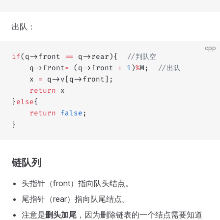
出队：
cpp
if
(q->front 
==
 q->rear){
  //判队空
    q->front
=
 (q->front 
+
 1
)
%
M;
  //出队
    x 
=
 q->v[q->front];
    return
 x
}
else
{
    return
 false
;
}
链队列
头指针（front）指向队头结点。
尾指针（rear）指向队尾结点。
注意是
删头加尾
，因为删除链表的一个结点需要知道