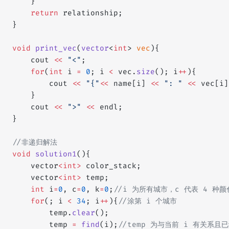
    }
    return
 relationship;
}
void
 print_vec
(
vector
<
int
> 
vec
){
    cout 
<<
 "<"
;
    for
(
int
 i 
=
 0
; i 
<
 vec.
size
(); i
++
){
        cout 
<<
 "{"
<<
 name[i] 
<<
 ": "
 <<
 vec[i]
    }
    cout 
<<
 ">"
 <<
 endl;
}
//非递归解法
void
 solution1
(){
    vector
<int>
 color_stack;
    vector
<int>
 temp;
    int
 i
=
0
, c
=
0
, k
=
0
;
//i 为所有城市，c 代表 4 种颜
    for
(; i 
<
 34
; i
++
){
//涂第 i 个城市
        temp.
clear
();
        temp 
=
 find
(i);
//temp 为与当前 i 有关系