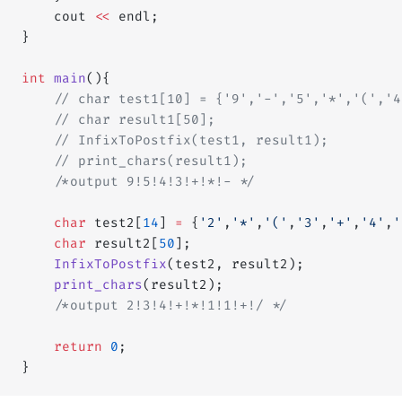
    cout 
<<
 endl;
}
int
 main
(){
    // char test1[10] = {'9','-','5','*','(','4
    // char result1[50];
    // InfixToPostfix(test1, result1);
    // print_chars(result1);
    /*output 9!5!4!3!+!*!- */
    char
 test2[
14
] 
=
 {
'2'
,
'*'
,
'('
,
'3'
,
'+'
,
'4'
,
'
    char
 result2[
50
];
    InfixToPostfix
(test2, result2);
    print_chars
(result2);
    /*output 2!3!4!+!*!1!1!+!/ */
    return
 0
;
}