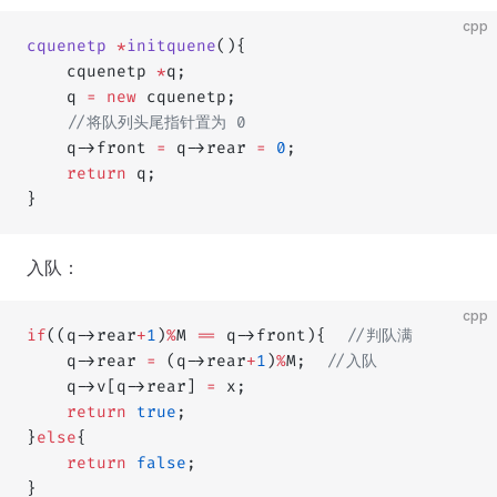
cpp
cquenetp
 *
initquene
(){
    cquenetp 
*
q;
    q 
=
 new
 cquenetp;
    //将队列头尾指针置为 0
    q->front 
=
 q->rear 
=
 0
;
    return
 q;
}
入队：
cpp
if
((q->rear
+
1
)
%
M 
==
 q->front){
  //判队满
    q->rear 
=
 (q->rear
+
1
)
%
M;
  //入队
    q->v[q->rear] 
=
 x;
    return
 true
;
}
else
{
    return
 false
;
}