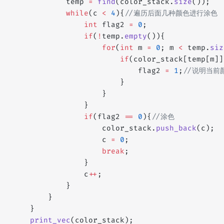
            temp 
=
 find
(color_stack.
size
());
            while
(c 
<
 4
){
//遍历后面几种颜色进行涂色
                int
 flag2 
=
 0
;
                if
(
!
temp.
empty
()){
                    for
(
int
 m 
=
 0
; m 
<
 temp.
siz
                        if
(color_stack[temp[m]]
                            flag2 
=
 1
;
//说明当前
                        }
                    }
                }
                if
(flag2 
==
 0
){
//涂色
                    color_stack.
push_back
(c);
                    c 
=
 0
;
                    break
;
                }
                c
++
;
            }
        }
    }
    print_vec
(color_stack);