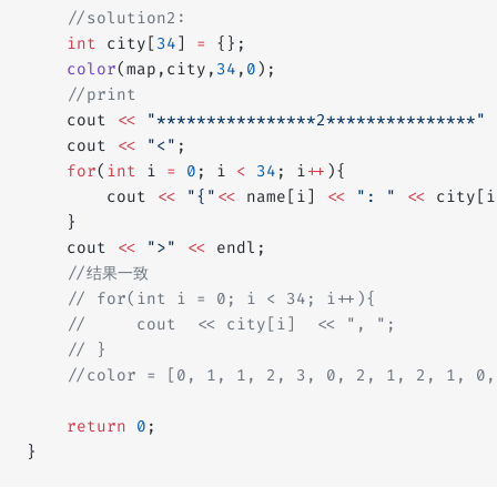
    //solution2:
    int
 city[
34
] 
=
 {};
    color
(map,city,
34
,
0
);
    //print
    cout 
<<
 "****************2***************"
 
    cout 
<<
 "<"
;
    for
(
int
 i 
=
 0
; i 
<
 34
; i
++
){
        cout 
<<
 "{"
<<
 name[i] 
<<
 ": "
 <<
 city[i
    }
    cout 
<<
 ">"
 <<
 endl;
    //结果一致
    // for(int i = 0; i < 34; i++){
    //     cout  << city[i]  << ", ";
    // }
    //color = [0, 1, 1, 2, 3, 0, 2, 1, 2, 1, 0,
    return
 0
;
}