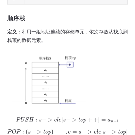
顺序栈
定义
：利用一组地址连续的存储单元，依次存放从栈底到
栈顶的数据元素。
P
U
S
H
:
s
−
>
e
l
e
[
s
−
>
t
o
p
+
+
]
=
a
n
+
1
P
O
P
:
(
s
−
>
t
o
p
)
−
−
,
e
=
s
−
>
e
l
e
[
s
−
>
t
o
p
]