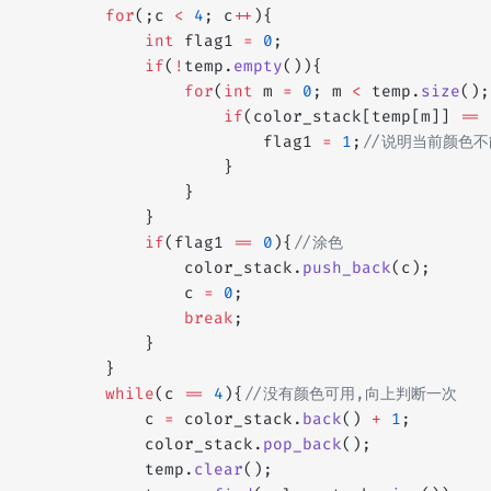
        for
(;c 
<
 4
; c
++
){
            int
 flag1 
=
 0
;
            if
(
!
temp.
empty
()){
                for
(
int
 m 
=
 0
; m 
<
 temp.
size
();
                    if
(color_stack[temp[m]] 
==
 
                        flag1 
=
 1
;
//说明当前颜色不
                    }
                }
            }
            if
(flag1 
==
 0
){
//涂色
                color_stack.
push_back
(c);
                c 
=
 0
;
                break
;
            }
        }
        while
(c 
==
 4
){
//没有颜色可用,向上判断一次
            c 
=
 color_stack.
back
() 
+
 1
;
            color_stack.
pop_back
();
            temp.
clear
();