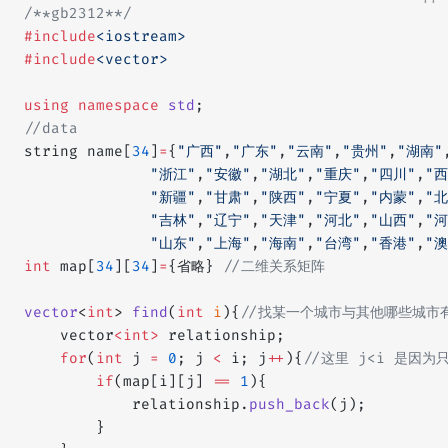
/**gb2312**/
#include
<iostream>
#include
<vector>
using
 namespace
 std
;
//data
string name[
34
]
=
{
"广西"
,
"广东"
,
"云南"
,
"贵州"
,
"湖南"
              "浙江"
,
"安徽"
,
"湖北"
,
"重庆"
,
"四川"
,
"西
              "新疆"
,
"甘肃"
,
"陕西"
,
"宁夏"
,
"内蒙"
,
"北
              "吉林"
,
"辽宁"
,
"天津"
,
"河北"
,
"山西"
,
"河
              "山东"
,
"上海"
,
"海南"
,
"台湾"
,
"香港"
,
"澳
int
 map[
34
][
34
]
=
{省略}
 //二维关系矩阵
vector
<
int
> 
find
(
int
 i
){
//找某一个城市与其他哪些城市
    vector
<int>
 relationship;
    for
(
int
 j 
=
 0
; j 
<
 i; j
++
){
//这里 j<i 是因
        if
(map[i][j] 
==
 1
){
            relationship.
push_back
(j);
        }