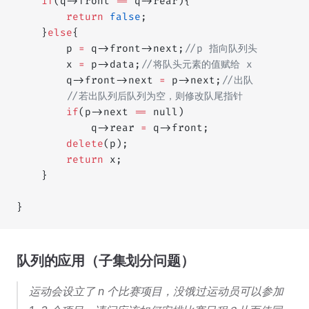
    if
(q->front 
==
 q->rear){
        return
 false
;
    }
else
{
        p 
=
 q->front->next;
//p 指向队列头
        x 
=
 p->data;
//将队头元素的值赋给 x
        q->front->next 
=
 p->next;
//出队
        //若出队列后队列为空，则修改队尾指针
        if
(p->next 
==
 null)
            q->rear 
=
 q->front;
        delete
(p);
        return
 x;
    }
}
队列的应用（子集划分问题）
运动会设立了 n 个比赛项目，没饿过运动员可以参加