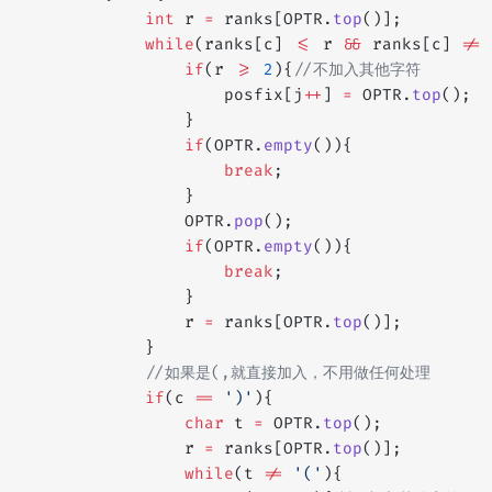
            int
 r 
=
 ranks[OPTR.
top
()];
            while
(ranks[c] 
<=
 r 
&&
 ranks[c] 
!=
 
                if
(r 
>=
 2
){
//不加入其他字符
                    posfix[j
++
] 
=
 OPTR.
top
();
                } 
                if
(OPTR.
empty
()){
                    break
;
                }
                OPTR.
pop
();
                if
(OPTR.
empty
()){
                    break
;
                }
                r 
=
 ranks[OPTR.
top
()];
            }
            //如果是(,就直接加入，不用做任何处理
            if
(c 
==
 ')'
){
                char
 t 
=
 OPTR.
top
();
                r 
=
 ranks[OPTR.
top
()];
                while
(t 
!=
 '('
){