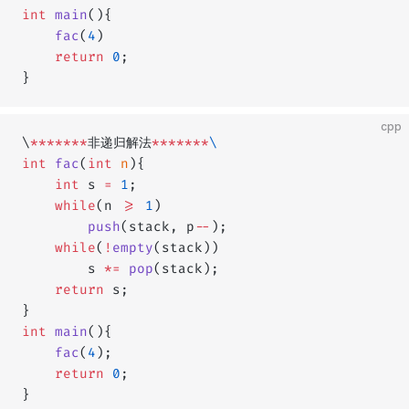
int
 main
(){
    fac
(
4
)
    return
 0
;
}
cpp
\
*******
非递归解法
*******
\
int
 fac
(
int
 n
){
    int
 s 
=
 1
;
    while
(n 
>=
 1
)
        push
(stack, p
--
);
    while
(
!
empty
(stack))
        s 
*=
 pop
(stack);
    return
 s;
}
int
 main
(){
    fac
(
4
);
    return
 0
;
}