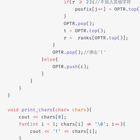
                    if
(r 
>=
 2
){
//不加入其他字符
                        posfix[j
++
] 
=
 OPTR.
top
(
                    }
                    OPTR.
pop
();
                    t 
=
 OPTR.
top
();
                    r 
=
  ranks[OPTR.
top
()];
                }
                OPTR.
pop
();
//弹出'('
            }
else
{
                OPTR.
push
(c);
            }
        }
    }
}
void
 print_chars
(
char*
 chars
){
    cout 
<<
 chars[
0
];
    for
(
int
 i 
=
 1
; chars[i] 
!=
 '
\0
'
; i
++
){
        cout 
<<
 '!'
 <<
 chars[i];
    }