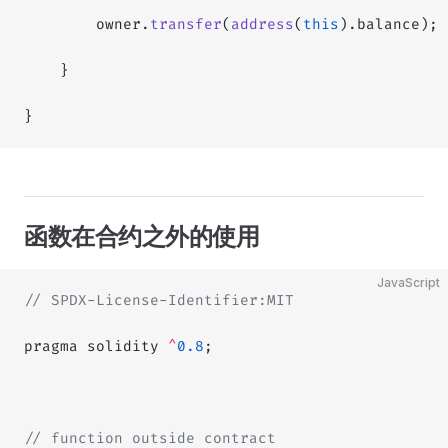
        owner.
transfer
(
address
(
this
).balance);
    }
}
函数在合约之外的使用
JavaScript
// SPDX-License-Identifier:MIT
pragma solidity 
^
0.8
;
// function outside contract