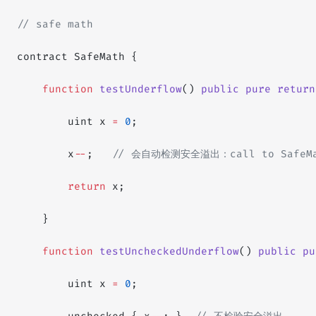
// safe math
contract SafeMath {
    function
 testUnderflow
() 
public
 pure
 return
        uint x 
=
 0
;
        x
--
;   
// 会自动检测安全溢出：call to SafeMath
        return
 x;
    }
    function
 testUncheckedUnderflow
() 
public
 pu
        uint x 
=
 0
;