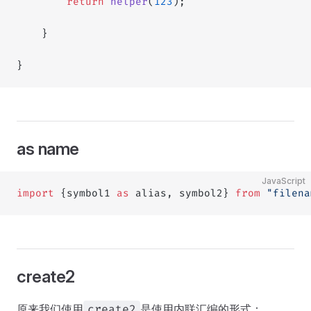
        return
 helper
(
123
);
    }
}
as name
JavaScript
import
 {symbol1 
as
 alias, symbol2} 
from
 "filena
create2
原来我们使用
是使用内联汇编的形式：
create2