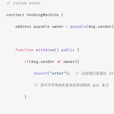
// custom error
contract VendingMachine {
    address payable owner 
=
 payable
(msg.sender)
    function
 withdraw
() 
public
 {
        if
(msg.sender 
!=
 owner){
            revert
(
"error"
);  
// 以前我们是通过 re
            // 其中字符串的长度决定你消耗的 gas 多少
        }