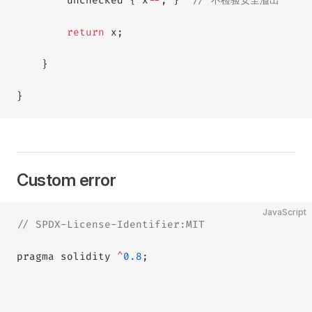
        unchecked { x
--
; }  
// 不检验安全溢出
        return
 x;
    }
}
Custom error
JavaScript
// SPDX-License-Identifier:MIT
pragma solidity 
^
0.8
;