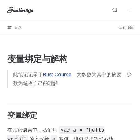
Justin3go
Skip to content
目录
回到顶部
图片无法显示
变量绑定与解构
此笔记记录于
Rust Course
，大多数为其中的摘要，少
数为笔者自己的理解
变量绑定
在其它语言中，我们用
var a = "hello
的方式给
赋值，也就是把等式右边
world"
a