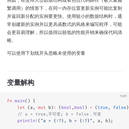
例如，在使用大型数据结构或者热点代码路径（被大量频
繁调用）的情形下，在同一内存位置更新实例可能比复制
并返回新分配的实例要更快。使用较小的数据结构时，通
常创建新的实例并以更具函数式的风格来编写程序，可能
会更容易理解，所以值得以较低的性能开销来确保代码清
晰。
可以使用下划线开头忽略未使用的变量
变量解构
rust
fn
 main
() {
    let
 (a, 
mut
 b)
:
 (
bool
,
bool
) 
=
 (
true
, 
false
)
    // a = true,不可变; b = false，可变
    println!
(
"a = {:?}, b = {:?}"
, a, b);