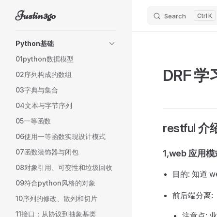
Justin3go
Search
K
Skip to content
Sidebar Navigation
Python基础
01python数据模型
DRF 
02序列构成的数组
03字典与集合
04文本与字节序列
05一等函数
restful 介
06使用一等函数实现设计模式
07函数装饰器与闭包
1,web 应用模
08对象引用、可变性和垃圾回收
目的: 知道 
09符合python风格的对象
前后端分离:
10序列的修改、散列和切片
11接口：从协议到抽象基类
注意点: