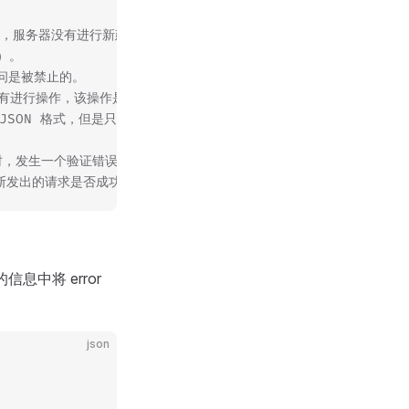
请求有错误，服务器没有进行新建或修改数据的操作
误）。
是访问是被禁止的。
器没有进行操作，该操作是幂等的。
 JSON 格式，但是只有 XML 格式）。
个对象时，发生一个验证错误。
无法判断发出的请求是否成功。
中将 error
json