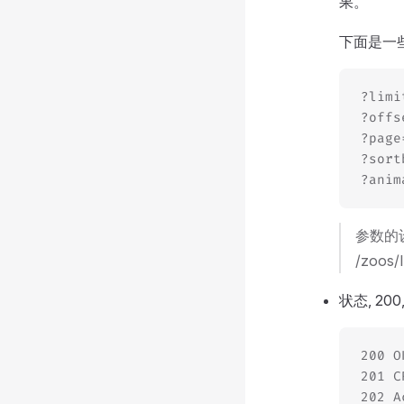
果。
下面是一
?lim
?off
?pag
?sor
?ani
参数的
/zoos
状态, 200, 
200 
201 
202 