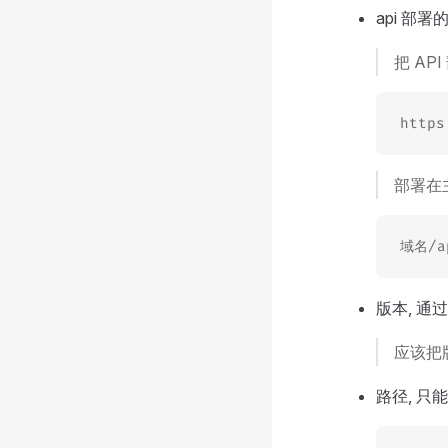
api 部
把 AP
http
部署在
域名/a
版本, 通过
应该把版
路径, 只