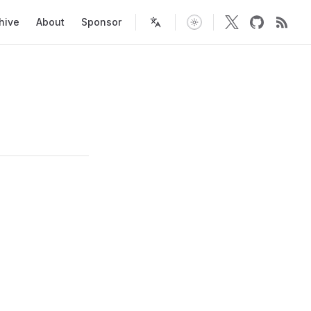
tion
hive
About
Sponsor