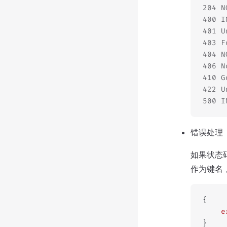
204 
400 
401 
403 
404
406 
410 
422 
500 
错误处理
如果状态码
作为键名
{
    e
}