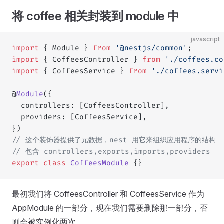
将 coffee 相关封装到 module 中
javascript
import
 { Module } 
from
 '@nestjs/common'
;
import
 { CoffeesController } 
from
 './coffees.co
import
 { CoffeesService } 
from
 './coffees.servi
@
Module
({
  controllers: [CoffeesController],
  providers: [CoffeesService],
})
// 这个装饰器提供了元数据，nest 用它来组织应用程序的结构
// 包含 controllers,exports,imports,providers
export
 class
 CoffeesModule
 {}
最初我们将 CoffeesController 和 CoffeesService 作为
AppModule 的一部分，现在我们需要删除那一部分，否
则会被实例化两次