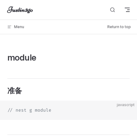
Justin3go
Skip to content
Menu
Return to top
unable to load
module
准备
javascript
// nest g module