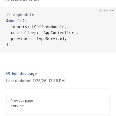
javascript
// AppModule
@
Module
({
  imports: [CoffeesModule],
  controllers: [AppController],
  providers: [AppService],   
})
Edit this page
Last updated:
7/25/26, 12:36 PM
Pager
Previous page
service