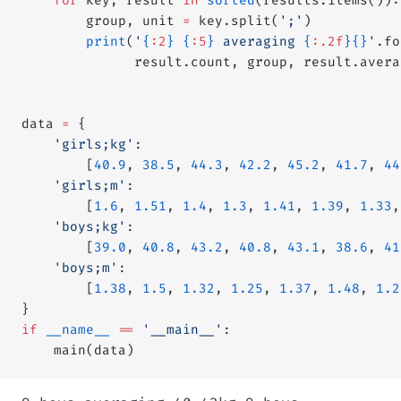
    for
 key, result 
in
 sorted
(results.items()):
        group, unit 
=
 key.split(
';'
)
        print
(
'
{
:2
}
 {
:5
}
 averaging 
{
:.2f
}{}
'
.fo
              result.count, group, result.avera
data 
=
 {
    'girls;kg'
:
        [
40.9
, 
38.5
, 
44.3
, 
42.2
, 
45.2
, 
41.7
, 
44
    'girls;m'
:
        [
1.6
, 
1.51
, 
1.4
, 
1.3
, 
1.41
, 
1.39
, 
1.33
,
    'boys;kg'
:
        [
39.0
, 
40.8
, 
43.2
, 
40.8
, 
43.1
, 
38.6
, 
41
    'boys;m'
:
        [
1.38
, 
1.5
, 
1.32
, 
1.25
, 
1.37
, 
1.48
, 
1.2
}
if
 __name__
 ==
 '__main__'
:
    main(data)