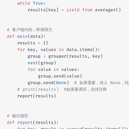
    while
 True
:
        results[key] 
=
 yield from
 averager()
# 客户端代码，即调用方
def
 main
(data):
    results 
=
 {}
    for
 key, values 
in
 data.items():
        group 
=
 grouper(results, key)
        next
(group)
        for
 value 
in
 values:
            group.send(value)
        group.send(
None
)  
# 如果需要，传入 None，
    # print(results)  #如果要调试，去掉注释
    report(results)
# 输出报告
def
 report
(results):