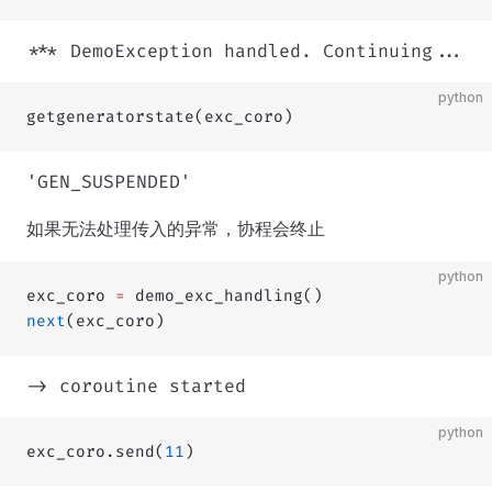
*** DemoException handled. Continuing...
python
getgeneratorstate(exc_coro)
'GEN_SUSPENDED'
如果无法处理传入的异常，协程会终止
python
exc_coro 
=
 demo_exc_handling()
next
(exc_coro)
-> coroutine started
python
exc_coro.send(
11
)