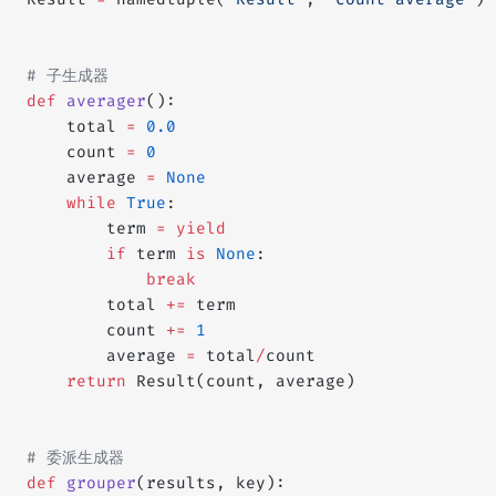
# 子生成器
def
 averager
():
    total 
=
 0.0
    count 
=
 0
    average 
=
 None
    while
 True
:
        term 
=
 yield
        if
 term 
is
 None
:
            break
        total 
+=
 term
        count 
+=
 1
        average 
=
 total
/
count
    return
 Result(count, average)
# 委派生成器
def
 grouper
(results, key):