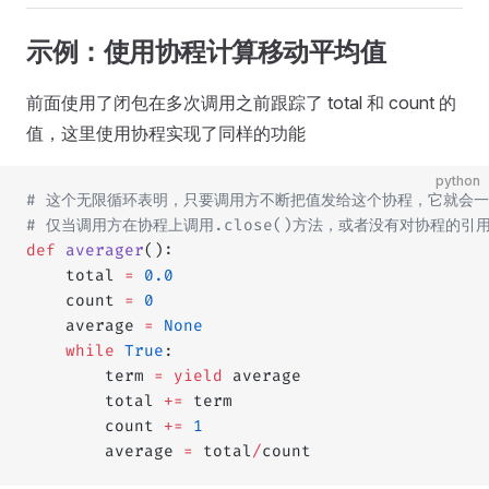
示例：使用协程计算移动平均值
前面使用了闭包在多次调用之前跟踪了 total 和 count 的
值，这里使用协程实现了同样的功能
python
# 这个无限循环表明，只要调用方不断把值发给这个协程，它就会
# 仅当调用方在协程上调用.close()方法，或者没有对协程的
def
 averager
():
    total 
=
 0.0
    count 
=
 0
    average 
=
 None
    while
 True
:
        term 
=
 yield
 average
        total 
+=
 term
        count 
+=
 1
        average 
=
 total
/
count