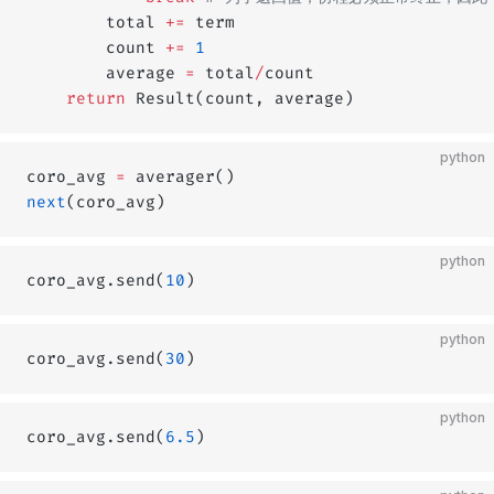
        total 
+=
 term
        count 
+=
 1
        average 
=
 total
/
count
    return
 Result(count, average)
python
coro_avg 
=
 averager()
next
(coro_avg)
python
coro_avg.send(
10
)
python
coro_avg.send(
30
)
python
coro_avg.send(
6.5
)