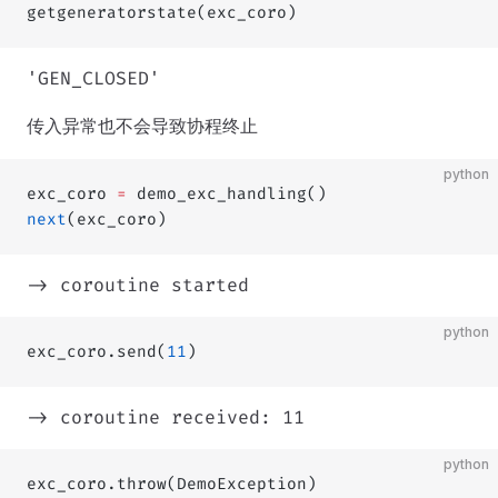
getgeneratorstate(exc_coro)
'GEN_CLOSED'
传入异常也不会导致协程终止
python
exc_coro 
=
 demo_exc_handling()
next
(exc_coro)
-> coroutine started
python
exc_coro.send(
11
)
-> coroutine received: 11
python
exc_coro.throw(DemoException)