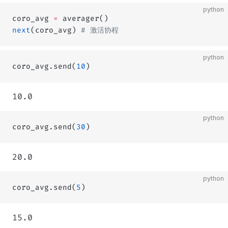
python
coro_avg 
=
 averager()
next
(coro_avg) 
# 激活协程
python
coro_avg.send(
10
)
10.0
python
coro_avg.send(
30
)
20.0
python
coro_avg.send(
5
)
15.0