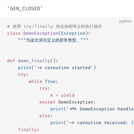
'GEN_CLOSED'
python
# 使用 try/finally 块在协程终止时执行操作
class
 DemoException
(
Exception
):
    """为这次演示定义的异常类型。"""
def
 demo_finally
():
    print
(
'-> coroutine started'
)
    try
:
        while
 True
:
            try
:
                x 
=
 yield
            except
 DemoException:
                print
(
'*** DemoException handle
            else
:
                print
(
'-> coroutine received: 
{
    finally
: