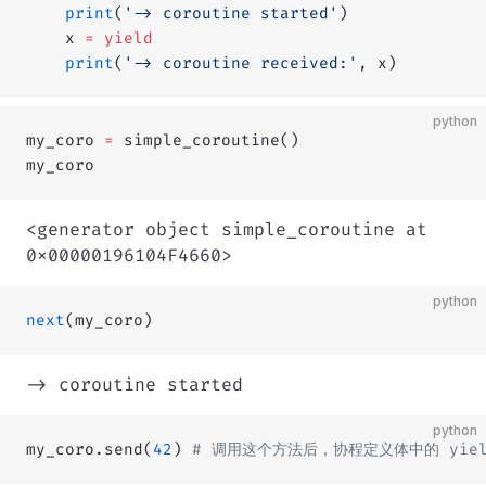
    print
(
'-> coroutine started'
)
    x 
=
 yield
    print
(
'-> coroutine received:'
, x)
python
my_coro 
=
 simple_coroutine()
my_coro
<generator object simple_coroutine at
0x00000196104F4660>
python
next
(my_coro)
-> coroutine started
python
my_coro.send(
42
) 
# 调用这个方法后，协程定义体中的 yie