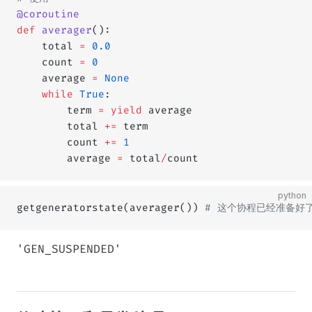
@coroutine
def
 averager
():
    total 
=
 0.0
    count 
=
 0
    average 
=
 None
    while
 True
:
        term 
=
 yield
 average
        total 
+=
 term
        count 
+=
 1
        average 
=
 total
/
count
python
getgeneratorstate(averager()) 
# 这个协程已经准备好
'GEN_SUSPENDED'