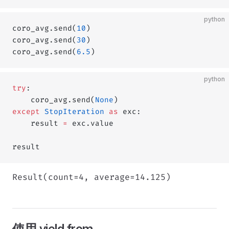
python
coro_avg.send(
10
)
coro_avg.send(
30
)
coro_avg.send(
6.5
)
python
try
:
    coro_avg.send(
None
)
except
 StopIteration
 as
 exc:
    result 
=
 exc.value
result
Result(count=4, average=14.125)
使用 yield from