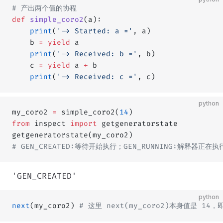
# 产出两个值的协程
def
 simple_coro2
(a):
    print
(
'-> Started: a ='
, a)
    b 
=
 yield
 a
    print
(
'-> Received: b ='
, b)
    c 
=
 yield
 a 
+
 b
    print
(
'-> Received: c ='
, c)
python
my_coro2 
=
 simple_coro2(
14
)
from
 inspect 
import
 getgeneratorstate
getgeneratorstate(my_coro2) 
# GEN_CREATED:等待开始执行；GEN_RUNNING:解释器正在执行
'GEN_CREATED'
python
next
(my_coro2) 
# 这里 next(my_coro2)本身值是 14，