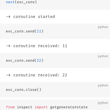
next
(exc_coro)
-> coroutine started
python
exc_coro.send(
11
)
-> coroutine received: 11
python
exc_coro.send(
22
)
-> coroutine received: 22
python
exc_coro.close()
python
from
 inspect 
import
 getgeneratorstate