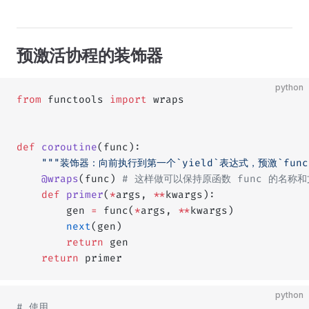
预激活协程的装饰器
python
from
 functools 
import
 wraps
def
 coroutine
(func):
    """装饰器：向前执行到第一个`yield`表达式，预激`func
    @wraps
(func) 
# 这样做可以保持原函数 func 的名称
    def
 primer
(
*
args, 
**
kwargs):
        gen 
=
 func(
*
args, 
**
kwargs)
        next
(gen)
        return
 gen
    return
 primer
python
# 使用