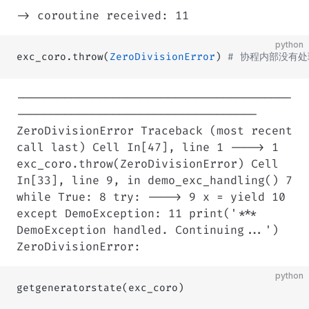
-> coroutine received: 11
python
exc_coro.throw(
ZeroDivisionError
) 
# 协程内部没有处理
----------------------------------------
-----------------------------------
ZeroDivisionError Traceback (most recent
call last) Cell In[47], line 1 ----> 1
exc_coro.throw(ZeroDivisionError) Cell
In[33], line 9, in demo_exc_handling() 7
while True: 8 try: ----> 9 x = yield 10
except DemoException: 11 print('***
DemoException handled. Continuing...')
ZeroDivisionError:
python
getgeneratorstate(exc_coro)