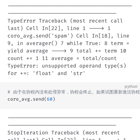
----------------------------------------
-----------------------------------
TypeError Traceback (most recent call
last) Cell In[22], line 1 ----> 1
coro_avg.send('spam') Cell In[18], line
9, in averager() 7 while True: 8 term =
yield average ----> 9 total += term 10
count += 1 11 average = total/count
TypeError: unsupported operand type(s)
for +=: 'float' and 'str'
python
# 由于在协程内没有处理异常，协程会终止。如果试图重新激活协程，会抛
coro_avg.send(
60
)
----------------------------------------
-----------------------------------
StopIteration Traceback (most recent