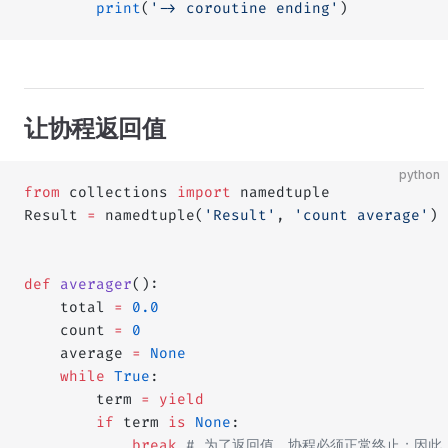
        print
(
'-> coroutine ending'
)
让协程返回值
python
from
 collections 
import
 namedtuple
Result 
=
 namedtuple(
'Result'
, 
'count average'
)
def
 averager
():
    total 
=
 0.0
    count 
=
 0
    average 
=
 None
    while
 True
:
        term 
=
 yield
        if
 term 
is
 None
:
            break
 # 为了返回值，协程必须正常终止；因此，