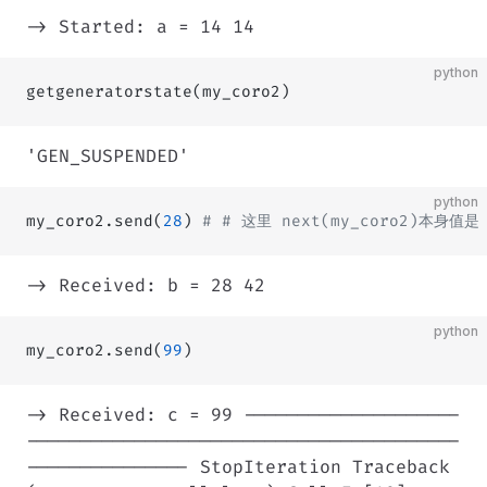
-> Started: a = 14 14
python
getgeneratorstate(my_coro2)
'GEN_SUSPENDED'
python
my_coro2.send(
28
) 
# # 这里 next(my_coro2)本身值是
-> Received: b = 28 42
python
my_coro2.send(
99
)
-> Received: c = 99 --------------------
----------------------------------------
--------------- StopIteration Traceback