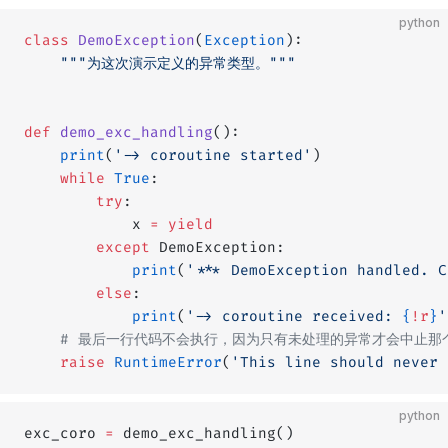
python
class
 DemoException
(
Exception
):
    """为这次演示定义的异常类型。"""
def
 demo_exc_handling
():
    print
(
'-> coroutine started'
)
    while
 True
:
        try
:
            x 
=
 yield
        except
 DemoException:
            print
(
'*** DemoException handled. C
        else
:
            print
(
'-> coroutine received: 
{
!r
}
'
    # 最后一行代码不会执行，因为只有未处理的异常才会中止
    raise
 RuntimeError
(
'This line should never 
python
exc_coro 
=
 demo_exc_handling()