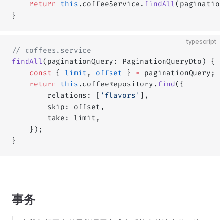
    return
 this
.coffeeService.
findAll
(paginatio
}
typescript
// coffees.service
findAll
(paginationQuery: PaginationQueryDto) {
    const
 { 
limit
, 
offset
 } 
=
 paginationQuery;
    return
 this
.coffeeRepository.
find
({
        relations: [
'flavors'
],
        skip: offset,
        take: limit,
    });
}
事务