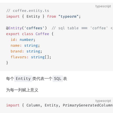
typescript
// coffee.entity.ts
import
 { Entity } 
from
 "typeorm"
;
@
Entity
(
'coffees'
)  
// sql table === 'coff
export
 class
 Coffee
 {
  id
:
 number
;
  name
:
 string
;
  brand
:
 string
;
  flavors
:
 string
[];
}
每个
类代表一个
表
Entity
SQL
为每一列赋上意义
typescript
import
 { Column, Entity, PrimaryGeneratedColumn