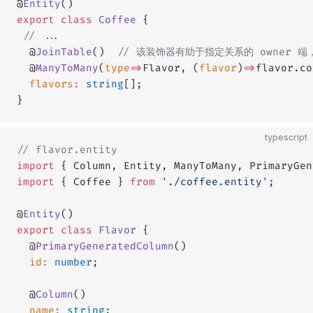
@
Entity
()
export
 class
 Coffee
 {
 // ...
  @
JoinTable
()  
// 该装饰器有助于指定关系的 owner 端，
  @
ManyToMany
(
type
=>
Flavor, (
flavor
)
=>
flavor.co
  flavors
:
 string
[];
}
typescript
// flavor.entity
import
 { Column, Entity, ManyToMany, PrimaryGen
import
 { Coffee } 
from
 './coffee.entity'
;
@
Entity
()
export
 class
 Flavor
 {
  @
PrimaryGeneratedColumn
()
  id
:
 number
;
  @
Column
()
  name
:
 string
;