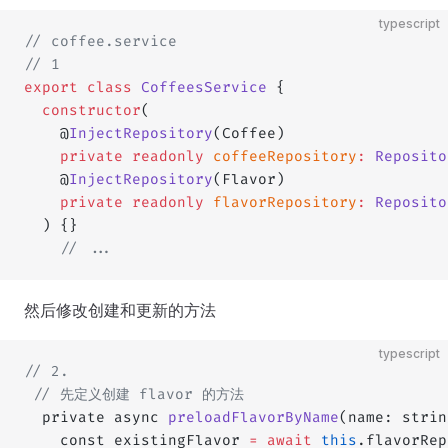
typescript
// coffee.service
// 1
export
 class
 CoffeesService
 {
  constructor
(
    @
InjectRepository
(Coffee)
    private
 readonly
 coffeeRepository
:
 Reposito
    @
InjectRepository
(Flavor)
    private
 readonly
 flavorRepository
:
 Reposito
  ) {}
    // ...
然后修改创建和更新的方法
typescript
// 2.
 // 先定义创建 flavor 的方法
  private async 
preloadFlavorByName
(name: strin
    const existingFlavor 
=
 await
 this
.flavorRep