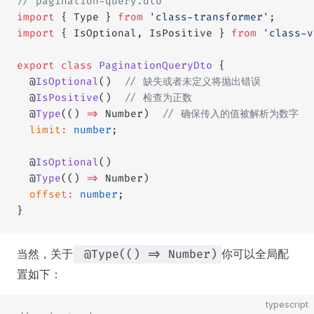
// pagination-query.dto
import
 { Type } 
from
 'class-transformer'
;
import
 { IsOptional, IsPositive } 
from
 'class-v
export
 class
 PaginationQueryDto
 {
  @
IsOptional
()  
// 缺失或者未定义将抛出错误
  @
IsPositive
()  
// 检查为正数
  @
Type
(() 
=>
 Number)  
// 确保传入的值被解析为数字
  limit
:
 number
;
  @
IsOptional
()
  @
Type
(() 
=>
 Number)
  offset
:
 number
;
}
当然，关于
你可以全局配
@Type(() => Number)
置如下：
typescript