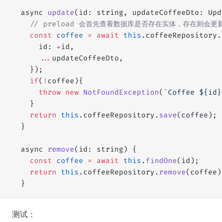
  async 
update
(id: string, updateCoffeeDto: Upd
    // preload 会首先查看数据库是否存在实体，存在则会更新
    const
 coffee
 =
 await
 this
.coffeeRepository.
      id: 
+
id,
      ...
updateCoffeeDto,
    });
    if
(
!
coffee){
      throw
 new
 NotFoundException
(
`Coffee ${
id
}
    }
    return
 this
.coffeeRepository.
save
(coffee); 
  }
  async 
remove
(id: string) {
    const
 coffee
 =
 await
 this
.
findOne
(id);
    return
 this
.coffeeRepository.
remove
(coffee)
  }
测试：