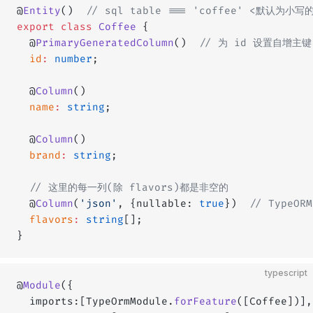
@
Entity
()  
// sql table === 'coffee' <默认
export
 class
 Coffee
 {
  @
PrimaryGeneratedColumn
()  
// 为 id 设置自增主键
  id
:
 number
;
  @
Column
()
  name
:
 string
;
  @
Column
()
  brand
:
 string
;
  // 这里的每一列(除 flavors)都是非空的
  @
Column
(
'json'
, {nullable: 
true
})  
// TypeO
  flavors
:
 string
[];
}
typescript
@
Module
({
  imports:[TypeOrmModule.
forFeature
([Coffee])],