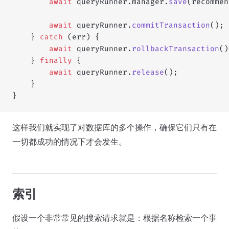
        await
 queryRunner.manager.
save
(recommen
        await
 queryRunner.
commitTransaction
();
    } 
catch
 (err) {
        await
 queryRunner.
rollbackTransaction
()
    } 
finally
 {
        await
 queryRunner.
release
();
    }
}
这样我们就实现了对数据库的多个操作，确保它们只有在
一切都成功的情况下才会发生。
索引
假设一个非常常见的搜索请求就是：根据名称检索一个事