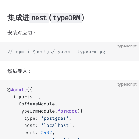
集成进
(
)
nest
typeORM
安装对应包：
typescript
// npm i @nestjs/typeorm typeorm pg
然后导入：
typescript
@
Module
({
  imports: [
    CoffeesModule,
    TypeOrmModule.
forRoot
({
      type: 
'postgres'
,
      host: 
'localhost'
,
      port: 
5432
,