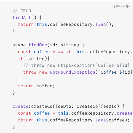
typescript
  // CRUD
  findAll
() {
    return
 this
.coffeeRepository.
find
();
  }
  async 
findOne
(id: string) {
    const
 coffee
 =
 await
 this
.coffeeRepository.
    if
(
!
coffee){
      // throw new HttpException(`Coffee ${id} 
      throw
 new
 NotFoundException
(
`Coffee ${
id
}
    }
    return
 coffee;
  }
  create
(createCoffeeDto: CreateCoffeeDto) {
    const
 coffee
 =
 this
.coffeeRepository.
create
    return
 this
.coffeeRepository.
save
(coffee); 
  }