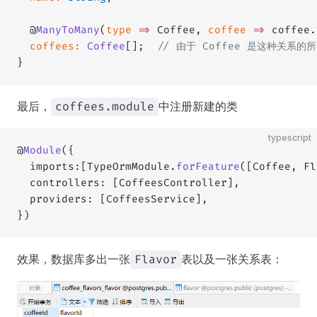
  @
ManyToMany
(
type
 =>
 Coffee, 
coffee
 =>
 coffee.
  coffees
:
 Coffee
[];  
// 由于 Coffee 是这种关系的
}
最后，
中注册新建的类
coffees.module
typescript
@
Module
({
  imports:[TypeOrmModule.
forFeature
([Coffee, Fl
  controllers: [CoffeesController],
  providers: [CoffeesService],
})
效果，数据库多出一张
表以及一张关系表：
Flavor