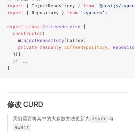
import
 { InjectRepository } 
from
 '@nestjs/typeo
import
 { Repository } 
from
 'typeorm'
; 
export
 class
 CoffeesService
 {
  constructor
(
    @
InjectRepository
(Coffee)
    private
 readonly
 coffeeRepository
:
 Reposito
  ){}
  // ...
}
修改 CURD
我们需要将其中的大多数方法更新为
与
async
await