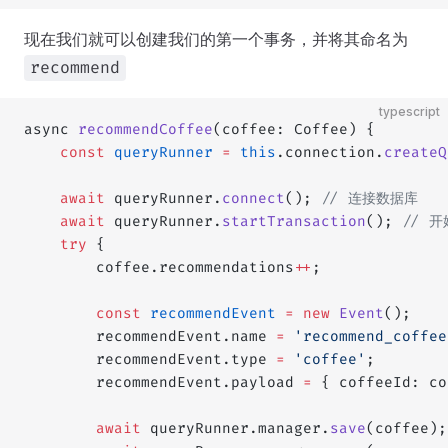
现在我们就可以创建我们的第一个事务，并将其命名为
recommend
typescript
async 
recommendCoffee
(coffee: Coffee) {
    const
 queryRunner
 =
 this
.connection.
createQ
    await
 queryRunner.
connect
(); 
// 连接数据库
    await
 queryRunner.
startTransaction
(); 
// 
    try
 {
        coffee.recommendations
++
;
        const
 recommendEvent
 =
 new
 Event
();
        recommendEvent.name 
=
 'recommend_coffee
        recommendEvent.type 
=
 'coffee'
;
        recommendEvent.payload 
=
 { coffeeId: co
        await
 queryRunner.manager.
save
(coffee);