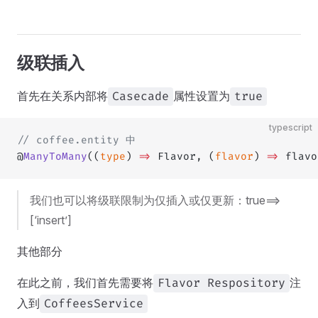
级联插入
首先在关系内部将
属性设置为
Casecade
true
typescript
// coffee.entity 中
@
ManyToMany
((
type
) 
=>
 Flavor, (
flavor
) 
=>
 flavo
我们也可以将级联限制为仅插入或仅更新：true==>
[‘insert’]
其他部分
在此之前，我们首先需要将
注
Flavor Respository
入到
CoffeesService