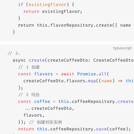
    if
 (
existingFlavor
) {
      return
 existingFlavor;
    }
    return this.flavorRepository.create({ name 
  }
typescript
// 3.
  async 
create
(createCoffeeDto: CreateCoffeeDto
    // 1 创建
    const
 flavors
 =
 await
 Promise
.
all
(
      createCoffeeDto.flavors.
map
((
name
) 
=>
 thi
    );
    // 2 结合
    const
 coffee
 =
 this
.coffeeRepository.
create
      ...
createCoffeeDto,
      flavors,
    }); 
// 创建对应实例
    return
 this
.coffeeRepository.
save
(coffee); 