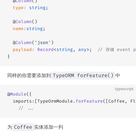
  @
Column
()
  type
:
 string
;
  @
Column
()
  name
:
string
;
  @
Column
(
'json'
)
  payload
:
 Record
<
string
, 
any
>;  
// 存储 event 
}
同样的你需要添加到
中
TypeORM forFeature()
typescript
@
Module
({
  imports:[TypeOrmModule.
forFeature
([Coffee, Fl
    // ...
为
实体添加一列
Coffee