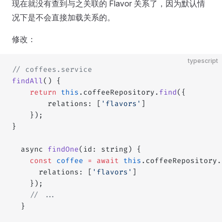
现在就没有查到与之关联的 Flavor 关系了，因为默认情
况下是不会直接加载关系的。
修改：
typescript
// coffees.service
findAll
() {
    return
 this
.coffeeRepository.
find
({
        relations: [
'flavors'
]
    });
}
  async 
findOne
(id: string) {
    const
 coffee
 =
 await
 this
.coffeeRepository.
      relations: [
'flavors'
]
    });
	// ...
  }