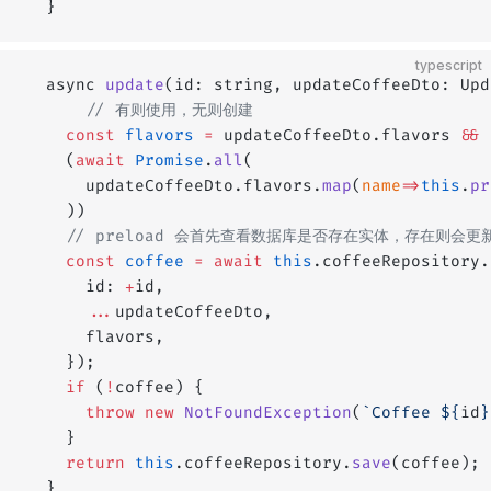
  }
typescript
  async 
update
(id: string, updateCoffeeDto: Upd
      // 有则使用，无则创建
    const
 flavors
 =
 updateCoffeeDto.flavors 
&&
    (
await
 Promise
.
all
(
      updateCoffeeDto.flavors.
map
(
name
=>
this
.
pr
    ))
    // preload 会首先查看数据库是否存在实体，存在则会更新
    const
 coffee
 =
 await
 this
.coffeeRepository.
      id: 
+
id,
      ...
updateCoffeeDto,
      flavors,
    });
    if
 (
!
coffee) {
      throw
 new
 NotFoundException
(
`Coffee ${
id
}
    }
    return
 this
.coffeeRepository.
save
(coffee); 
  }