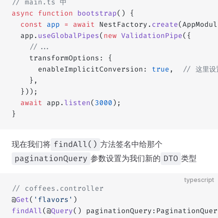
// main.ts 中
async
 function
 bootstrap
() {
  const
 app
 =
 await
 NestFactory.
create
(AppModul
  app.
useGlobalPipes
(
new
 ValidationPipe
({
	//...
    transformOptions: {
      enableImplicitConversion: 
true
,  
// 这里设
    },
  }));
  await
 app.
listen
(
3000
);
}
现在我们将
方法签名中给那个
findAll()
参数设置为我们新的
类型
paginationQuery
DTO
typescript
// coffees.controller
@
Get
(
'flavors'
)
findAll
(@
Query
() paginationQuery:PaginationQuer