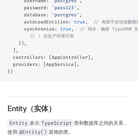
      username: 
'postgres'
,
      password: 
'pass123'
,
      database: 
'postgres'
,
      autoLoadEntities: 
true
,  
// 有助于自动加载
      synchronize: 
true
,  
// 同步，确保 TypeOR
        // ! 仅生产环境可用
    }),
  ],
  controllers: [AppController],
  providers: [AppService],
})
Entity（实体）
表示
类和数据库之间的关系，
Entity
TypeScript
使用
装饰的类。
@Entity()