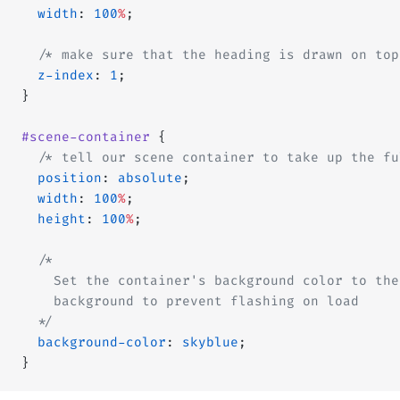
  width
: 
100
%
;
  /* make sure that the heading is drawn on top
  z-index
: 
1
;
}
#scene-container
 {
  /* tell our scene container to take up the fu
  position
: 
absolute
;
  width
: 
100
%
;
  height
: 
100
%
;
  /*
    Set the container's background color to the
    background to prevent flashing on load
  */
  background-color
: 
skyblue
;
}