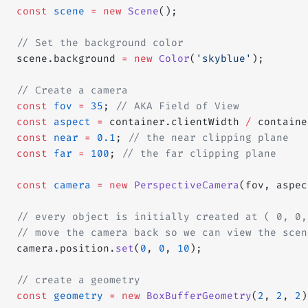
const
 scene
 =
 new
 Scene
();
// Set the background color
scene.background 
=
 new
 Color
(
'skyblue'
);
// Create a camera
const
 fov
 =
 35
; 
// AKA Field of View
const
 aspect
 =
 container.clientWidth 
/
 containe
const
 near
 =
 0.1
; 
// the near clipping plane
const
 far
 =
 100
; 
// the far clipping plane
const
 camera
 =
 new
 PerspectiveCamera
(fov, aspec
// every object is initially created at ( 0, 0,
// move the camera back so we can view the scen
camera.position.
set
(
0
, 
0
, 
10
);
// create a geometry
const
 geometry
 =
 new
 BoxBufferGeometry
(
2
, 
2
, 
2
)