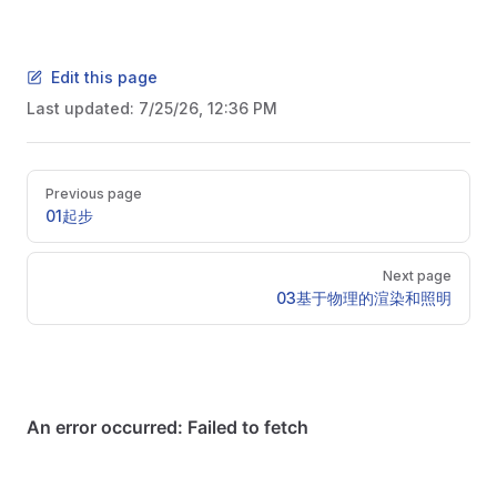
Edit this page
Last updated:
7/25/26, 12:36 PM
Pager
Previous page
01起步
Next page
03基于物理的渲染和照明