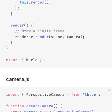
      this
.
render
();
    };
  }
  render
() {
    // draw a single frame
    renderer.
render
(scene, camera);
  }
}
export
 { World };
camera.js
js
import
 { PerspectiveCamera } 
from
 'three'
;
function
 createCamera
() {
  const
 camera
 =
 new
 PerspectiveCamera
(