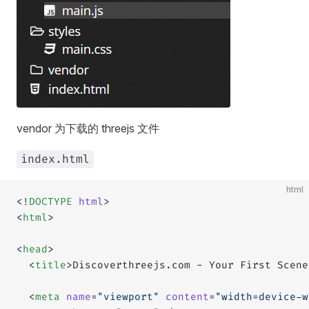
vendor 为下载的 threejs 文件
index.html
html
<!
DOCTYPE
 html
>
<
html
>
<
head
>
  <
title
>Discoverthreejs.com - Your First Scene
  <
meta
 name
=
"viewport"
 content
=
"width=device-w