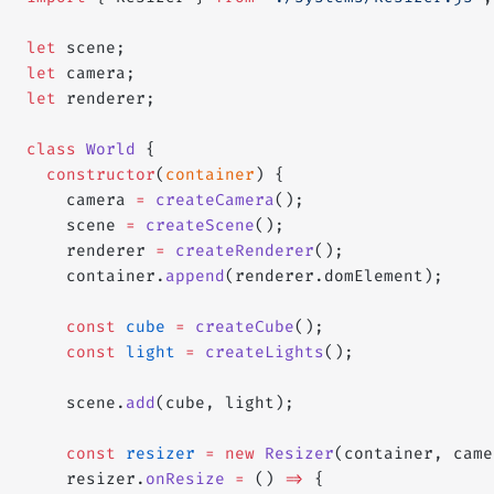
let
 scene;
let
 camera;
let
 renderer;
class
 World
 {
  constructor
(
container
) {
    camera 
=
 createCamera
();
    scene 
=
 createScene
();
    renderer 
=
 createRenderer
();
    container.
append
(renderer.domElement);
    const
 cube
 =
 createCube
();
    const
 light
 =
 createLights
();
    scene.
add
(cube, light);
    const
 resizer
 =
 new
 Resizer
(container, came
    resizer.
onResize
 =
 () 
=>
 {