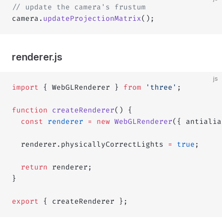
// update the camera's frustum
camera.
updateProjectionMatrix
();
renderer.js
js
import
 { WebGLRenderer } 
from
 'three'
;
function
 createRenderer
() {
  const
 renderer
 =
 new
 WebGLRenderer
({ antialia
  renderer.physicallyCorrectLights 
=
 true
;
  return
 renderer;
}
export
 { createRenderer };