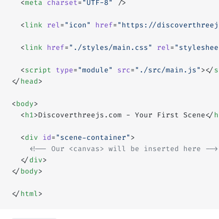
  <
meta
 charset
=
"UTF-8"
 />
  <
link
 rel
=
"icon"
 href
=
"https://discoverthreej
  <
link
 href
=
"./styles/main.css"
 rel
=
"styleshee
  <
script
 type
=
"module"
 src
=
"./src/main.js"
></
s
</
head
>
<
body
>
  <
h1
>Discoverthreejs.com - Your First Scene</
h
  <
div
 id
=
"scene-container"
>
    <!-- Our <canvas> will be inserted here -->
  </
div
>
</
body
>
</
html
>