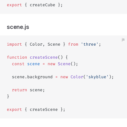
export
 { createCube };
scene.js
js
import
 { Color, Scene } 
from
 'three'
;
function
 createScene
() {
  const
 scene
 =
 new
 Scene
();
  scene.background 
=
 new
 Color
(
'skyblue'
);
  return
 scene;
}
export
 { createScene };