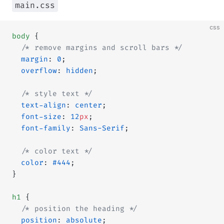
main.css
css
body
 {
  /* remove margins and scroll bars */
  margin
: 
0
;
  overflow
: 
hidden
;
  /* style text */
  text-align
: 
center
;
  font-size
: 
12
px
;
  font-family
: 
Sans-Serif
;
  /* color text */
  color
: 
#444
;
}
h1
 {
  /* position the heading */
  position
: 
absolute
;