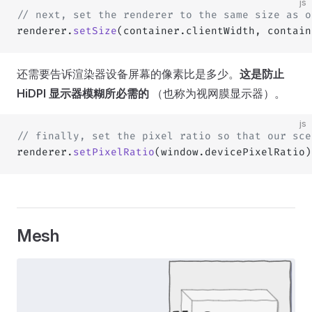
js
// next, set the renderer to the same size as o
renderer.
setSize
(container.clientWidth, contain
还需要告诉渲染器设备屏幕的像素比是多少。
这是防止
HiDPI 显示器模糊所必需的
（也称为视网膜显示器）。
js
// finally, set the pixel ratio so that our sce
renderer.
setPixelRatio
(window.devicePixelRatio)
Mesh