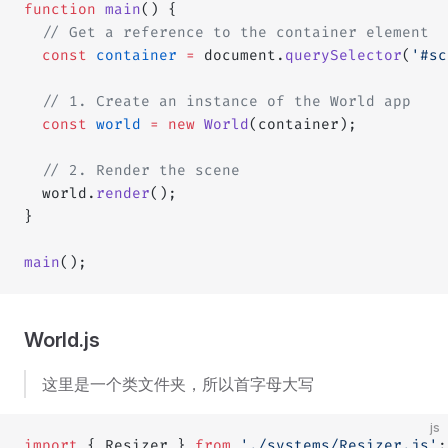
function
 main
() {
  // Get a reference to the container element
  const
 container
 =
 document.
querySelector
(
'#sc
  // 1. Create an instance of the World app
  const
 world
 =
 new
 World
(container);
  // 2. Render the scene
  world.
render
();
}
main
();
World.js
这里是一个类文件夹，所以首字母大写
js
import
 { Resizer } 
from
 './systems/Resizer.js'
;