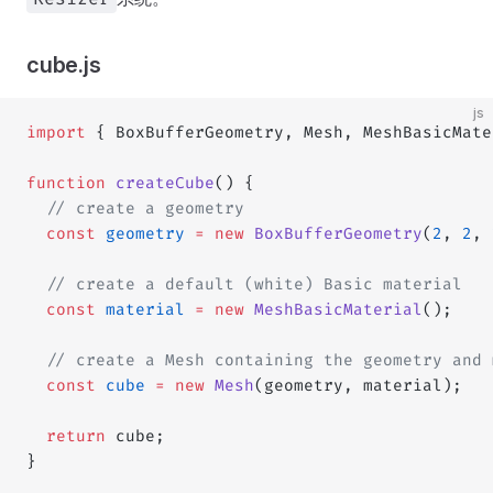
cube.js
js
import
 { BoxBufferGeometry, Mesh, MeshBasicMate
function
 createCube
() {
  // create a geometry
  const
 geometry
 =
 new
 BoxBufferGeometry
(
2
, 
2
, 
  // create a default (white) Basic material
  const
 material
 =
 new
 MeshBasicMaterial
();
  // create a Mesh containing the geometry and 
  const
 cube
 =
 new
 Mesh
(geometry, material);
  return
 cube;
}