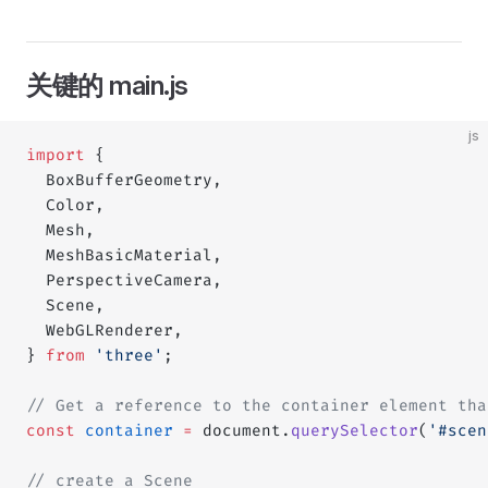
关键的 main.js
js
import
 {
  BoxBufferGeometry,
  Color,
  Mesh,
  MeshBasicMaterial,
  PerspectiveCamera,
  Scene,
  WebGLRenderer,
} 
from
 'three'
;
// Get a reference to the container element tha
const
 container
 =
 document.
querySelector
(
'#scen
// create a Scene