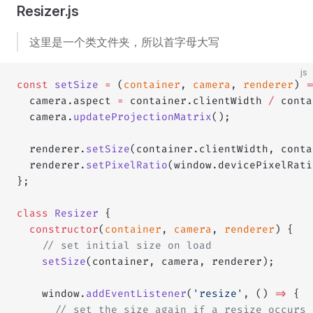
Resizer.js
这里是一个类文件夹，所以首字母大写
js
const
 setSize
 =
 (
container
, 
camera
, 
renderer
) 
=
  camera.aspect 
=
 container.clientWidth 
/
 conta
  camera.
updateProjectionMatrix
();
  renderer.
setSize
(container.clientWidth, conta
  renderer.
setPixelRatio
(window.devicePixelRati
};
class
 Resizer
 {
  constructor
(
container
, 
camera
, 
renderer
) {
    // set initial size on load
    setSize
(container, camera, renderer);
    window.
addEventListener
(
'resize'
, () 
=>
 {
      // set the size again if a resize occurs