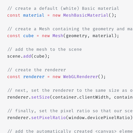
// create a default (white) Basic material
const
 material
 =
 new
 MeshBasicMaterial
();
// create a Mesh containing the geometry and ma
const
 cube
 =
 new
 Mesh
(geometry, material);
// add the mesh to the scene
scene.
add
(cube);
// create the renderer
const
 renderer
 =
 new
 WebGLRenderer
();
// next, set the renderer to the same size as o
renderer.
setSize
(container.clientWidth, contain
// finally, set the pixel ratio so that our sce
renderer.
setPixelRatio
(window.devicePixelRatio)
// add the automatically created <canvas> eleme