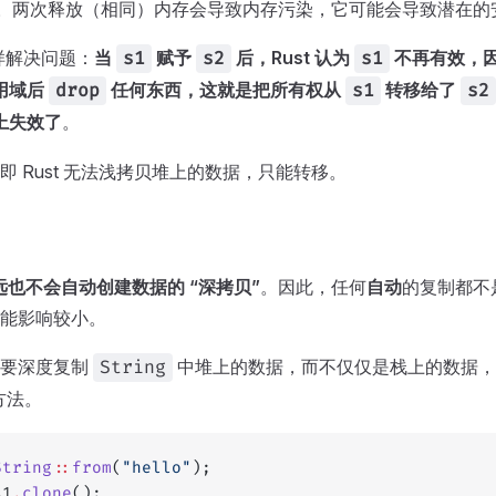
之一。两次释放（相同）内存会导致内存污染，它可能会导致潜在的
这样解决问题：
当
赋予
后，Rust 认为
不再有效，
s1
s2
s1
用域后
任何东西，这就是把所有权从
转移给了
drop
s1
s2
上失效了
。
即 Rust 无法浅拷贝堆上的数据，只能转移。
 永远也不会自动创建数据的 “深拷贝”
。因此，任何
自动
的复制都不
能影响较小。
需要深度复制
中堆上的数据，而不仅仅是栈上的数据，
String
方法。
String
::
from
(
"hello"
);
s1
.
clone
();