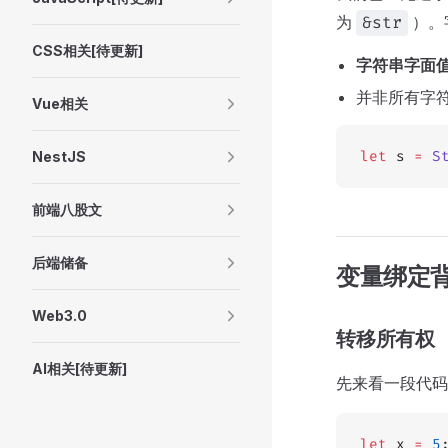
为
）。
&str
CSS相关[待更新]
字符串字面
并非所有字
Vue相关
NestJS
let
 s 
=
 S
前端八股文
后端储备
变量绑定
Web3.0
转移所有权
AI相关[待更新]
先来看一段代码
let
 x 
=
 5