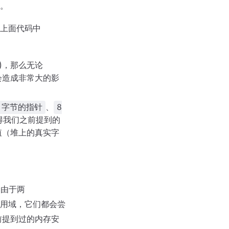
。
上面代码中
)，那么无论
会造成非常大的影
、
 字节的指针
8
得我们之前提到的
值（堆上的真实字
过由于两
用域，它们都会尝
前提到过的内存安