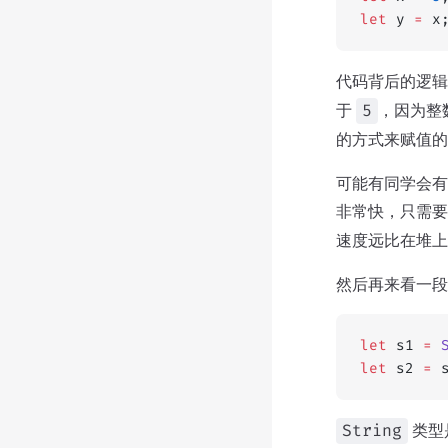
let
 y 
=
 x
代码背后的逻辑
于
，因为整
5
的方式来赋值的
可能有同学会有
非常快，只需要
速度远比在堆上
然后再来看一段
let
 s1 
=
 
let
 s2 
=
 
类型
String