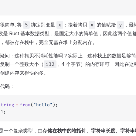
;
很简单, 将
绑定到变量
；接着拷贝
的值赋给
，最
5
x
x
y
数是 Rust 基本数据类型，是固定大小的简单值，因此这两个值
，都被存在栈中，完全无需在堆上分配内存。
疑问：这种拷贝不消耗性能吗？实际上，这种栈上的数据足够简
复制一个整数大小（
，4 个字节）的内存即可，因此在这
i32
创建内存来得快的多。
代码：
String
::
from
(
"hello"
);
s1;
是一个复杂类型，由
存储在栈中的堆指针
、
字符串长度
、
字符串