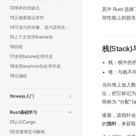
12继承的优缺点
其中 Rust
何性能上的损失
13正确重载运算符
14可迭代的对象、迭代器和生成器
15上下文管理和else块
16协程
栈(Stack)
17使用future处理并发
栈：栈中的
18使用asyncio包处理并发
堆：与栈不
19元编程
当向堆上放入数
位，把它标记为
threejs入门
简称为 “分配”(all
Rust基础学习
接着，该指针会
01认识Cargo
的
指针
，来获取
02变量绑定与解构