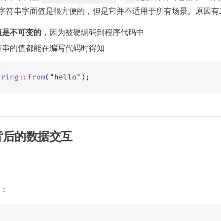
字符串字面值是很方便的，但是它并不适用于所有场景。原因有
值是不可变的
，因为被硬编码到程序代码中
符串的值都能在编写代码时得知
tring
::
from
(
"hello"
);
背后的数据交互
：
;