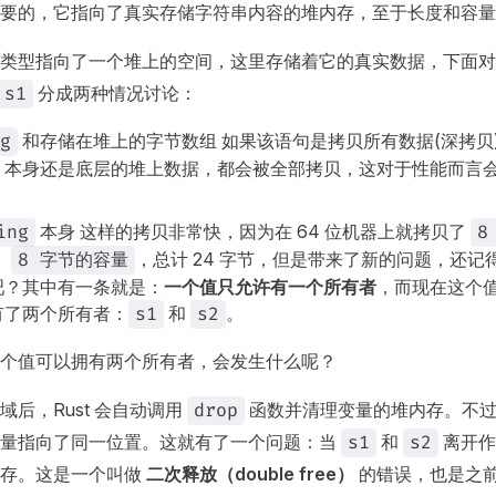
要的，它指向了真实存储字符串内容的堆内存，至于长度和容量
类型指向了一个堆上的空间，这里存储着它的真实数据，下面对
分成两种情况讨论：
 s1
和存储在堆上的字节数组 如果该语句是拷贝所有数据(深拷贝
g
本身还是底层的堆上数据，都会被全部拷贝，这对于性能而言
本身 这样的拷贝非常快，因为在 64 位机器上就拷贝了
ing
8
、
，总计 24 字节，但是带来了新的问题，还记
8 字节的容量
吧？其中有一条就是：
一个值只允许有一个所有者
，而现在这个
有了两个所有者：
和
。
s1
s2
个值可以拥有两个所有者，会发生什么呢？
域后，Rust 会自动调用
函数并清理变量的堆内存。不
drop
量指向了同一位置。这就有了一个问题：当
和
离开作
s1
s2
内存。这是一个叫做
二次释放（double free）
的错误，也是之