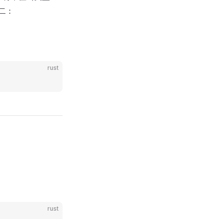
二：
rust
rust