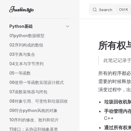
Justin3go
Search
K
Skip to content
Sidebar Navigation
Python基础
01python数据模型
所有权
02序列构成的数组
03字典与集合
此笔记记录
04文本与字节序列
所有的程序都必
05一等函数
需要的时候释放
06使用一等函数实现设计模式
演变过程中，出
07函数装饰器与闭包
08对象引用、可变性和垃圾回收
垃圾回收机制(
09符合python风格的对象
手动管理内
C++
10序列的修改、散列和切片
通过所有权
11接口：从协议到抽象基类