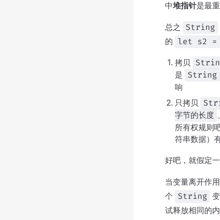
中
堆指针
是最重
总之
String
的
let s2 =
拷贝
Strin
是
String
响
只拷贝
Str
字节的长度
所有权规则
符串数据）
好吧，就假定一
当变量离开作用
个
变
String
试释放相同的