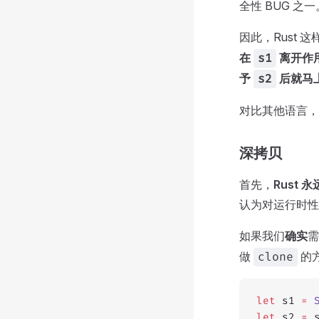
全性 BUG 
因此，Rust 
在
离开作
s1
予
后就马
s2
对比其他语言，
深拷贝
首先，
Rust
认为对运行时性
如果我们
确实
做
的
clone
let
 s1 
=
 
let
 s2 
=
 