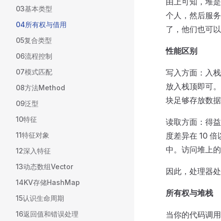
由上可知，堆是
03基本类型
个人，然后服务
04所有权与借用
了，他们也可以
05复合类型
性能区别
06流程控制
07模式匹配
写入方面：入栈
放入栈顶即可。
08方法Method
块足够存放数据
09泛型
10特征
读取方面：得益
11特征对象
度差异在 10
中。访问堆上的
12深入特征
13动态数组Vector
因此，处理器处
14KV存储HashMap
所有权与堆栈
15认识生命周期
16返回值和错误处理
当你的代码调用