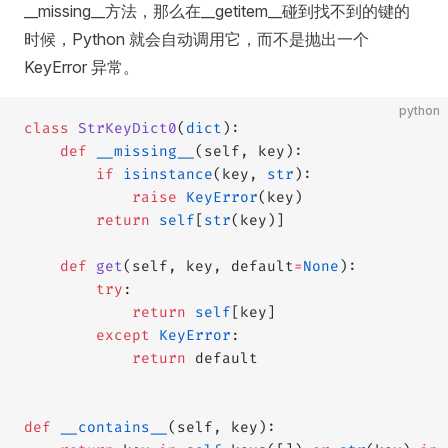
__missing__方法，那么在__getitem__碰到找不到的键的
时候，Python 就会自动调用它，而不是抛出一个
KeyError 异常。
python
class
 StrKeyDict0
(
dict
):
    def
 __missing__
(self, key):
        if
 isinstance
(key, 
str
):
            raise
 KeyError
(key)
        return
 self
[
str
(key)]
    def
 get
(self, key, default
=
None
):
        try
:
            return
 self
[key]
        except
 KeyError
:
            return
 default
def
 __contains__
(self, key):