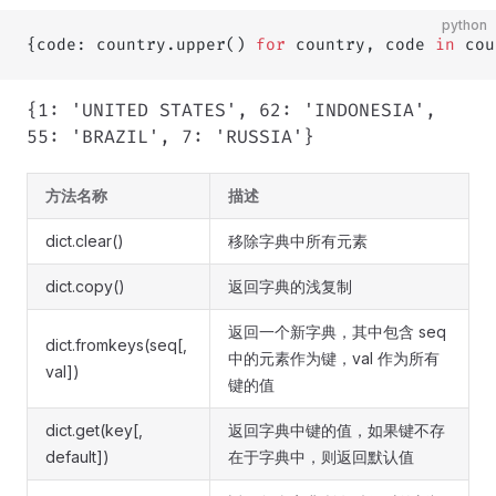
python
{code: country.upper() 
for
 country, code 
in
 cou
{1: 'UNITED STATES', 62: 'INDONESIA',
55: 'BRAZIL', 7: 'RUSSIA'}
方法名称
描述
dict.clear()
移除字典中所有元素
dict.copy()
返回字典的浅复制
返回一个新字典，其中包含 seq
dict.fromkeys(seq[,
中的元素作为键，val 作为所有
val])
键的值
dict.get(key[,
返回字典中键的值，如果键不存
default])
在于字典中，则返回默认值