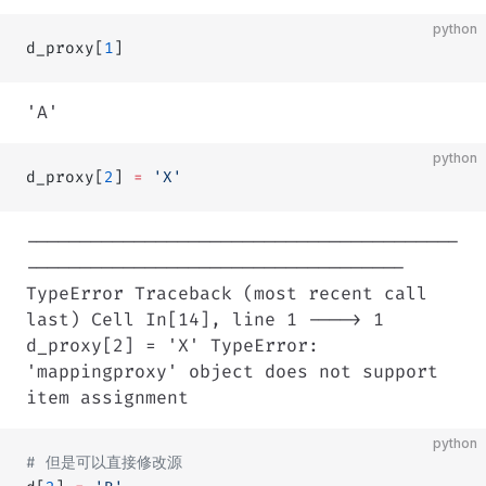
python
d_proxy[
1
]
'A'
python
d_proxy[
2
] 
=
 'X'
----------------------------------------
-----------------------------------
TypeError Traceback (most recent call
last) Cell In[14], line 1 ----> 1
d_proxy[2] = 'X' TypeError:
'mappingproxy' object does not support
item assignment
python
# 但是可以直接修改源