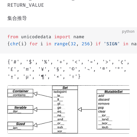
RETURN_VALUE
集合推导
python
from
 unicodedata 
import
 name
{
chr
(i) 
for
 i 
in
 range
(
32
, 
256
) 
if
 'SIGN'
 in
 na
{'#', '$', '%', '+', '<', '=', '>', '¢',
'£', '¤', '¥', '§', '©', '¬', '®', '°',
'±', 'µ', '¶', '×', '÷'}