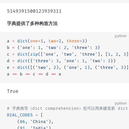
5149391500123939311
字典提供了多种构造方法
python
a 
=
 dict
(
one
=
1
, 
two
=
2
, 
three
=
3
)
b 
=
 {
'one'
: 
1
, 
'two'
: 
2
, 
'three'
: 
3
}
c 
=
 dict
(
zip
([
'one'
, 
'two'
, 
'three'
], [
1
, 
2
, 
3
]
d 
=
 dict
({
'three'
: 
3
, 
'one'
: 
1
, 
'two'
: 
2
})
e 
=
 dict
([(
'two'
, 
2
), (
'one'
, 
1
), (
'three'
, 
3
)]
a 
==
 b 
==
 c 
==
 d 
==
 e
True
python
# 字典推导（dict comprehension）也可以用来建造新 dict
DIAL_CODES
 =
 [
    (
86
, 
'China'
),
    (
91
, 
'India'
),