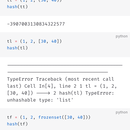
tt 
=
 (
1
, 
2
, (
30
, 
40
))
hash
(tt)
-3907003130834322577
python
tl 
=
 (
1
, 
2
, [
30
, 
40
])
hash
(tl)
----------------------------------------
-----------------------------------
TypeError Traceback (most recent call
last) Cell In[4], line 2 1 tl = (1, 2,
[30, 40]) ----> 2 hash(tl) TypeError:
unhashable type: 'list'
python
tf 
=
 (
1
, 
2
, 
frozenset
([
30
, 
40
]))
hash
(tf)