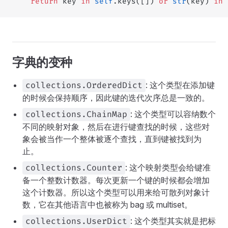
    return
 key 
in
 self
.keys([]) 
or
 str
(key) 
in
 
字典的变种
: 这个类型在添加键
collections.OrderedDict
的时候会保持顺序，因此键的迭代次序总是一致的。
: 这个类型可以容纳数个
collections.ChainMap
不同的映射对象，然后在进行键查找的时候，这些对
象会被当作一个整体被逐个查找，直到键被找到为
止。
: 这个映射类型会给键准
collections.Counter
备一个整数计数器。每次更新一个键的时候都会增加
这个计数器。所以这个类型可以用来给可散列对象计
数，它在其他语言中也被称为 bag 或 multiset。
: 这个类型其实就是把标
collections.UserDict