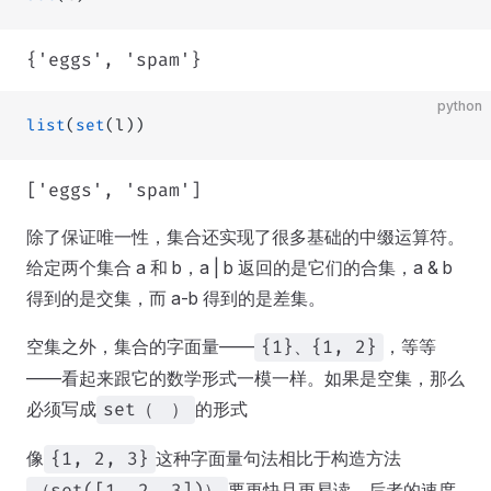
{'eggs', 'spam'}
python
list
(
set
(l))
['eggs', 'spam']
除了保证唯一性，集合还实现了很多基础的中缀运算符。
给定两个集合 a 和 b，a | b 返回的是它们的合集，a & b
得到的是交集，而 a-b 得到的是差集。
空集之外，集合的字面量——
，等等
{1}、{1, 2}
——看起来跟它的数学形式一模一样。如果是空集，那么
必须写成
的形式
set（ ）
像
这种字面量句法相比于构造方法
{1, 2, 3}
要更快且更易读。后者的速度