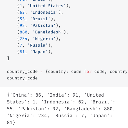
    (
1
, 
'United States'
),
    (
62
, 
'Indonesia'
),
    (
55
, 
'Brazil'
),
    (
92
, 
'Pakistan'
),
    (
880
, 
'Bangladesh'
),
    (
234
, 
'Nigeria'
),
    (
7
, 
'Russia'
),
    (
81
, 
'Japan'
),
]
country_code 
=
 {country: code 
for
 code, country
country_code
{'China': 86, 'India': 91, 'United
States': 1, 'Indonesia': 62, 'Brazil':
55, 'Pakistan': 92, 'Bangladesh': 880,
'Nigeria': 234, 'Russia': 7, 'Japan':
81}