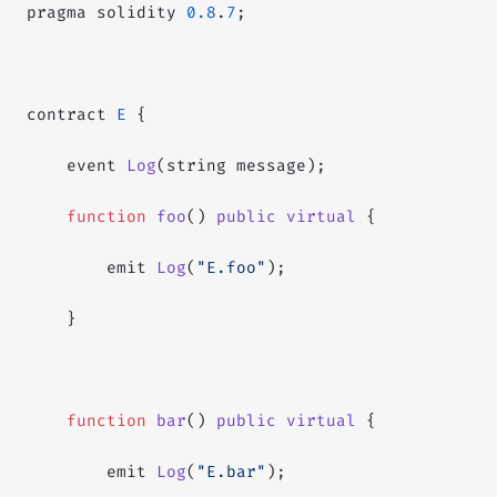
pragma solidity 
0.8
.
7
;
contract 
E
 {
    event 
Log
(string message);
    function
 foo
() 
public
 virtual
 {
        emit 
Log
(
"E.foo"
);
    }
    function
 bar
() 
public
 virtual
 {
        emit 
Log
(
"E.bar"
);