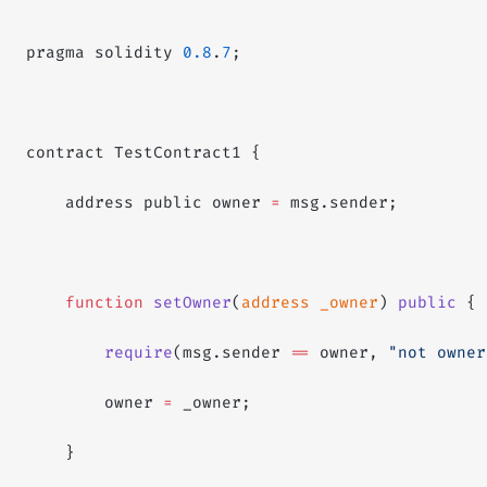
pragma solidity 
0.8
.
7
;
contract TestContract1 {
    address public owner 
=
 msg.sender;
    function
 setOwner
(
address
 _owner
) 
public
 {
        require
(msg.sender 
==
 owner, 
"not owner
        owner 
=
 _owner;
    }