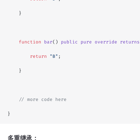
    }
    function
 bar
() 
public
 pure
 override
 returns
        return
 "B"
;
    }
    // more code here
}
多重继承：