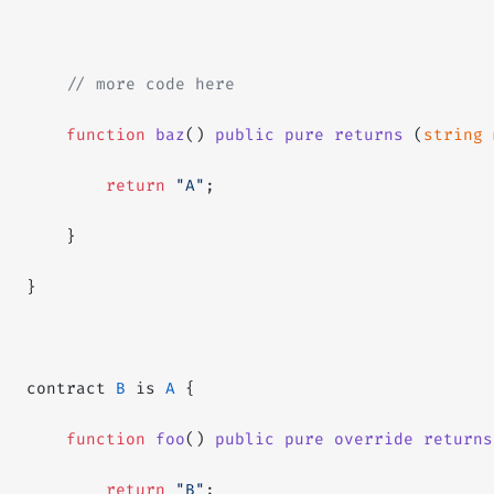
    // more code here
    function
 baz
() 
public
 pure
 returns
 (
string
 
        return
 "A"
;
    }
}
contract 
B
 is 
A
 {
    function
 foo
() 
public
 pure
 override
 returns
        return
 "B"
;