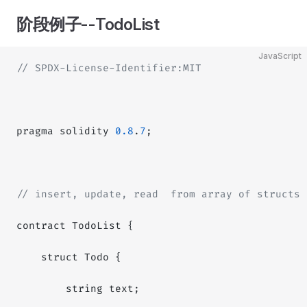
阶段例子--TodoList
JavaScript
// SPDX-License-Identifier:MIT
pragma solidity 
0.8
.
7
;
// insert, update, read  from array of structs
contract TodoList {
    struct Todo {
        string text;