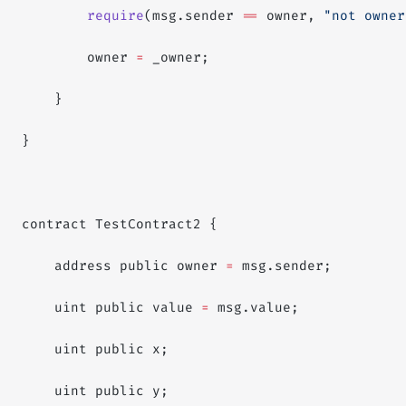
        require
(msg.sender 
==
 owner, 
"not owner
        owner 
=
 _owner;
    }
}
contract TestContract2 {
    address public owner 
=
 msg.sender;
    uint public value 
=
 msg.value;
    uint public x;
    uint public y;