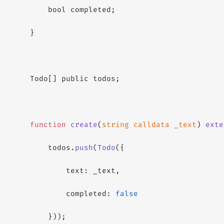
        bool completed;
    }
    Todo[] public todos;
    function
 create
(
string
 calldata
 _text
) 
exte
        todos.
push
(
Todo
({
            text: _text,
            completed: 
false
        }));