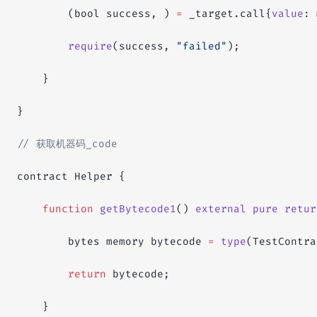
        (bool success, ) 
=
 _target.call{
value
: 
        require
(success, 
"failed"
);
    }
}
// 获取机器码_code
contract Helper {
    function
 getBytecode1
() 
external
 pure
 retur
        bytes memory bytecode 
=
 type
(TestContra
        return
 bytecode;
    }