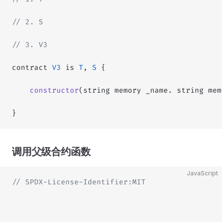
// 2. S
// 3. V3
contract 
V3
 is 
T
, 
S
 {
    constructor
(string memory _name. string mem
}
调用父级合约函数
JavaScript
// SPDX-License-Identifier:MIT