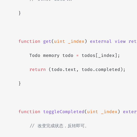
    }
    function
 get
(
uint
 _index
) 
external
 view
 ret
        Todo memory todo 
=
 todos[_index];
        return
 (todo.text, todo.completed);
    }
    function
 toggleCompleted
(
uint
 _index
) 
exter
        // 改变完成状态，反转即可。