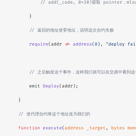
            // add(_code, 0x20)获取 pointer，ml
        }
        // 返回的地址使零地址，说明这次合约失败
        require
(addr 
!=
 address
(
0
), 
"deploy fai
        // 之后触发这个事件，这样我们就可以在交易中看到
        emit 
Deploy
(addr);
    }
    // 使代理合约将这个地址改为我们的
    function
 execute
(
address
 _target
, 
bytes
 mem