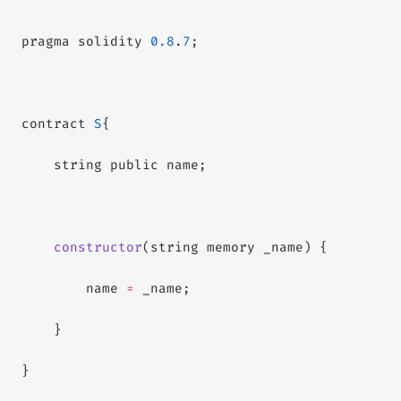
pragma solidity 
0.8
.
7
;
contract 
S
{
    string public name;
    constructor
(string memory _name) {
        name 
=
 _name;
    }
}