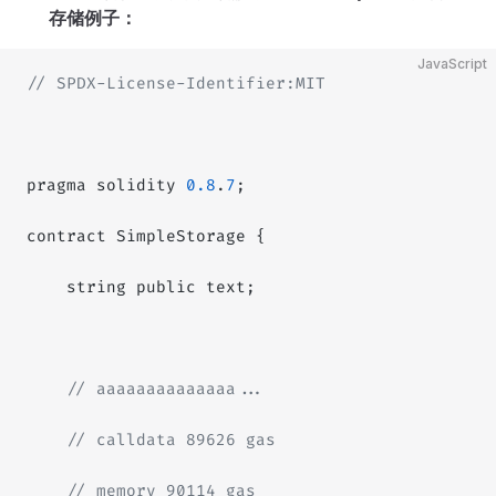
存储例子：
JavaScript
// SPDX-License-Identifier:MIT
pragma solidity 
0.8
.
7
;
contract SimpleStorage {
    string public text;
    // aaaaaaaaaaaaaa...
    // calldata 89626 gas
    // memory 90114 gas