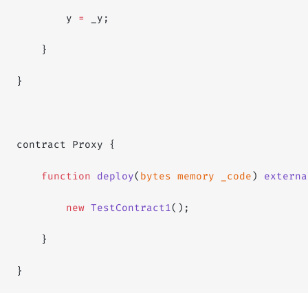
        y 
=
 _y;
    }
}
contract Proxy {
    function
 deploy
(
bytes
 memory
 _code
) 
externa
        new
 TestContract1
();
    }
}