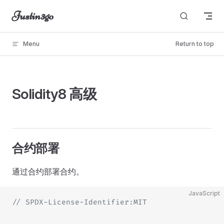
Justin3go
Skip to content
Menu
Return to top
unable to load
Solidity8 高级
合约部署
通过合约部署合约。
JavaScript
// SPDX-License-Identifier:MIT