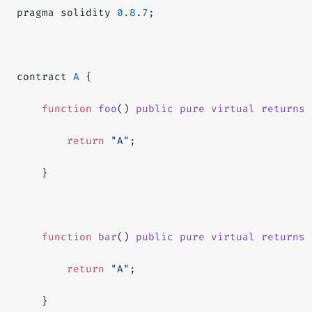
pragma solidity 
0.8
.
7
;
contract 
A
 {
    function
 foo
() 
public
 pure
 virtual
 returns
 
        return
 "A"
;
    }
    function
 bar
() 
public
 pure
 virtual
 returns
 
        return
 "A"
;
    }