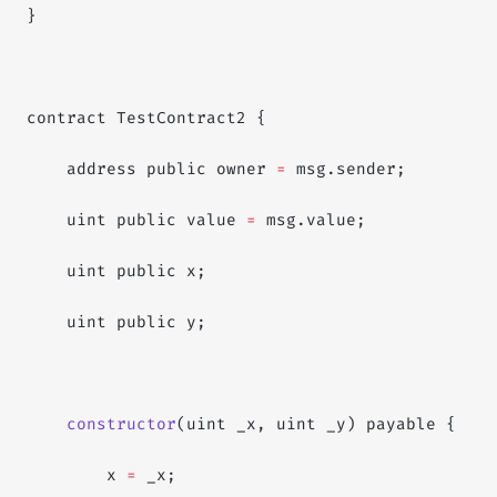
}
contract TestContract2 {
    address public owner 
=
 msg.sender;
    uint public value 
=
 msg.value;
    uint public x;
    uint public y;
    constructor
(uint _x, uint _y) payable {
        x 
=
 _x;