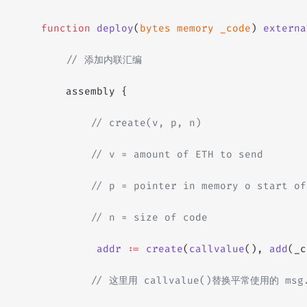
    function
 deploy
(
bytes
 memory
 _code
) 
externa
        // 添加内联汇编
        assembly {
            // create(v, p, n)
            // v = amount of ETH to send
            // p = pointer in memory o start of
            // n = size of code
             addr
 :
=
 create
(
callvalue
(), 
add
(_c
            // 这里用 callvalue()替换平常使用的 m