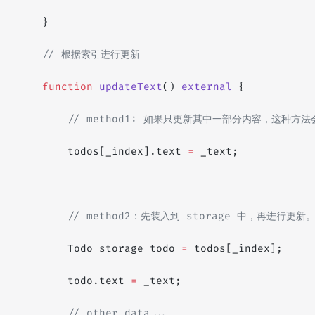
    }
    // 根据索引进行更新
    function
 updateText
() 
external
 {
        // method1: 如果只更新其中一部分内容，这种方法
        todos[_index].text 
=
 _text;
        // method2：先装入到 storage 中，再进行
        Todo storage todo 
=
 todos[_index];
        todo.text 
=
 _text;
        // other data...