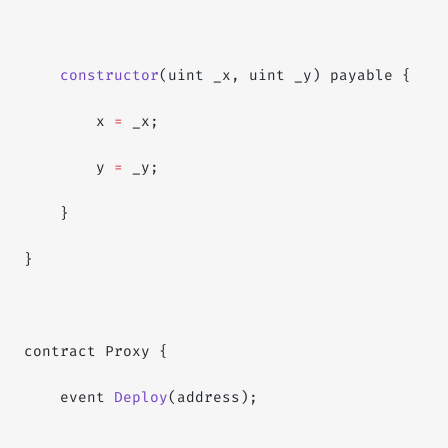
    constructor
(uint _x, uint _y) payable {
        x 
=
 _x;
        y 
=
 _y;
    }
}
contract Proxy {
    event 
Deploy
(address);