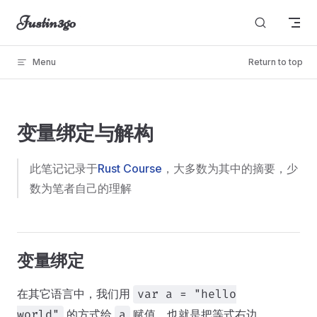
Justin3go
Skip to content
Menu
Return to top
unable to load
变量绑定与解构
此笔记记录于
Rust Course
，大多数为其中的摘要，少
数为笔者自己的理解
变量绑定
在其它语言中，我们用
var a = "hello
的方式给
赋值，也就是把等式右边
world"
a