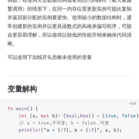
例如，在使用大型数据结构或者热点代码路径（被大量频
繁调用）的情形下，在同一内存位置更新实例可能比复制
并返回新分配的实例要更快。使用较小的数据结构时，通
常创建新的实例并以更具函数式的风格来编写程序，可能
会更容易理解，所以值得以较低的性能开销来确保代码清
晰。
可以使用下划线开头忽略未使用的变量
变量解构
rust
fn
 main
() {
    let
 (a, 
mut
 b)
:
 (
bool
,
bool
) 
=
 (
true
, 
false
)
    // a = true,不可变; b = false，可变
    println!
(
"a = {:?}, b = {:?}"
, a, b);